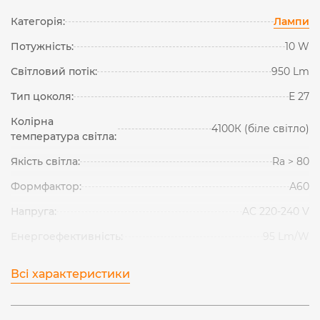
Категорія:
Лампи
Потужність:
10 W
Світловий потік:
950 Lm
Тип цоколя:
Е 27
Колірна
4100К (біле світло)
температура світла:
Якість світла:
Ra > 80
Формфактор:
А60
Напруга:
AC 220-240 V
Енергоефективність:
95 Lm/W
Всі характеристики