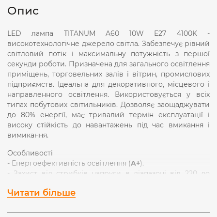
Опис
LED лампа TITANUM A60 10W E27 4100K -
високотехнологічне джерело світла. Забезпечує рівний
світловий потік і максимальну потужність з першої
секунди роботи. Призначена для загального освітлення
приміщень, торговельних залів і вітрин, промислових
підприємств. Ідеальна для декоративного, місцевого і
направленного освітлення. Використовується у всіх
типах побутових світильників. Дозволяє заощаджувати
до 80% енергії, має тривалий термін експлуатації і
високу стійкість до навантажень під час вмикання і
вимикання.
Особливості
- Енергоефективність освітлення (
A+
).
- Захист від стрибків напруги в діапазоні від 220 до
240В.
Читати більше
- Рівномірне яскраве освітлення без мерехтінь, функція
миттєвого включення і відсутність ультрафіолетового
випромінювання.