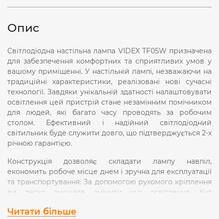
Опис
Світлодіодна настільна лампа VIDEX TF05W призначена
для забезпечення комфортних та сприятливих умов у
вашому приміщенні. У настільній лампі, незважаючи на
традиційні характеристики, реалізовані нові сучасні
технології. Завдяки унікальній здатності налаштовувати
освітлення цей пристрій стане незамінним помічником
для людей, які багато часу проводять за робочим
столом. Ефективний і надійний світлодіодний
світильник буде служити довго, що підтверджується 2-х
річною гарантією.
Конструкція дозволяє складати лампу навпіл,
економить робоче місце днем ​​і зручна для експлуатації
та транспортування. За допомогою рухомого кріплення
ви легко зможете змінити кут освітлення. Кут
розсіювання світла у даній настільній лампі складає 120
Читати більше
градусів. LCD дисплей показує годинник, будильник,