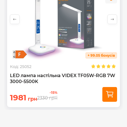
+ 99.05 бонусів
Код:
25052
LED лампа настiльна VIDEX TF05W-RGB 7W
3000-5500K
-15%
1981
2330
грн
грн