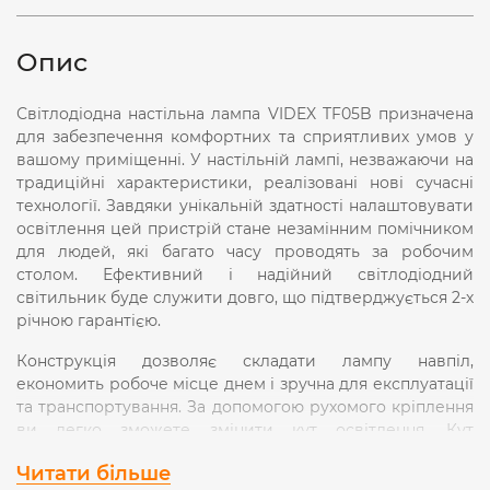
Опис
Світлодіодна настільна лампа VIDEX TF05B призначена
для забезпечення комфортних та сприятливих умов у
вашому приміщенні. У настільній лампі, незважаючи на
традиційні характеристики, реалізовані нові сучасні
технології. Завдяки унікальній здатності налаштовувати
освітлення цей пристрій стане незамінним помічником
для людей, які багато часу проводять за робочим
столом. Ефективний і надійний світлодіодний
світильник буде служити довго, що підтверджується 2-х
річною гарантією.
Конструкція дозволяє складати лампу навпіл,
економить робоче місце днем ​​і зручна для експлуатації
та транспортування. За допомогою рухомого кріплення
ви легко зможете змінити кут освітлення. Кут
розсіювання світла у даній настільній лампі складає
Читати більше
120
°
. LCD дисплей показує годинник, будильник,