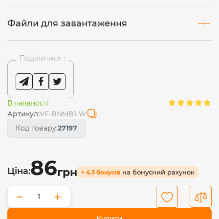
Файли для завантаження
Поділитися :
В наявності
Артикул:
VF-BNMB1-W
Код товару:
27197
86
Ціна:
грн
на бонусний рахунок
+ 4.3 бонусів
−
+
Купити