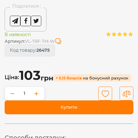
Поділитися :
В наявності
Артикул:
VL-TRF-TM-W
Код товару:
26475
103
Ціна:
грн
на бонусний рахунок
+ 5.15 бонусів
−
+
Купити
Способи доставки: