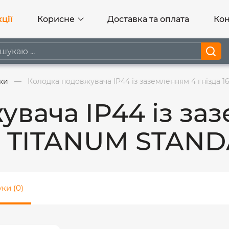
ції
Корисне
Доставка та оплата
Кон
ки
Колодка подовжувача IP44 із заземленням 4 гнізда
увача IP44 із за
на TITANUM STAN
уки (0)