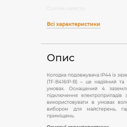
Ступінь захисту:
Всі характеристики
Опис
Колодка подовжувача IP44 із за
(ТF-B416IP-B) – це надійний т
умовах. Оснащений 4 заземл
підключення електроприладів 
використовувати в умовах воло
вибором для майстерень, гар
приміщень.