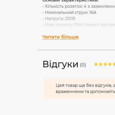
Основні характеристики:
- Кількість розеток: 4 з заземлен
- Номінальний струм: 16A
- Напруга: 250В
- Клас захисту: IP44 (захист від п
- Колір: чорний
Читати більше
Колодка оснащена захисними шт
Матеріал корпусу виготовлен
пошкоджень. А компактний
транспортування та використанн
Відгуки
(0)
Цей товар ще без відгуків,
враженнями та допоможіть