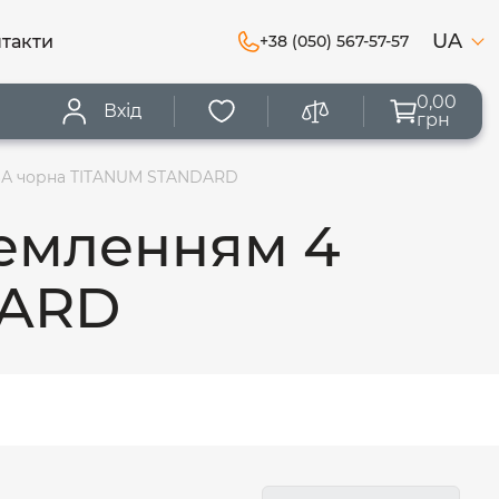
UA
такти
+38 (050) 567-57-57
0,00
Вхід
грн
 16А чорна TITANUM STANDARD
земленням 4
DARD