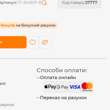
Артикул:
ТF-B416IP-B
Код товару:
27777
5 бонусів
на бонусний рахунок
и
Способи оплати:
Оплата онлайн
рн)
Переказ на рахунок
рахунок