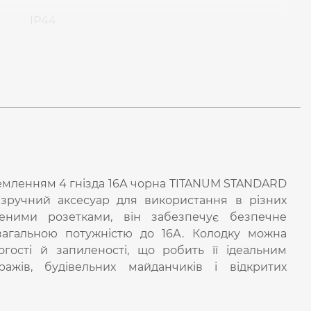
IP44
земленням 4 гнізда 16А чорна TITANUM STANDARD
а зручний аксесуар для використання в різних
еними розетками, він забезпечує безпечне
загальною потужністю до 16А. Колодку можна
гості й запиленості, що робить її ідеальним
ажів, будівельних майданчиків і відкритих