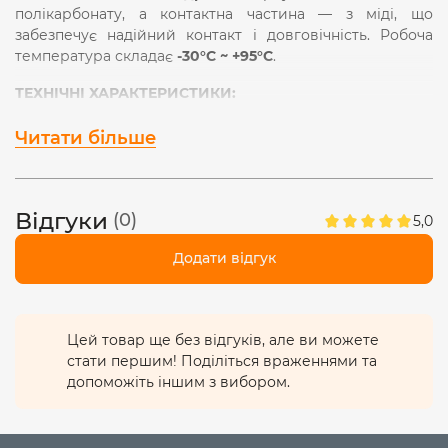
полікарбонату, а контактна частина — з міді, що
забезпечує надійний контакт і довговічність. Робоча
температура складає
-30°С ~ +95°С
.
ТЕХНІЧНІ ХАРАКТЕРИСТИКИ:
Тип: з кріпленням
Кількість контактів: 8 (входів – 4, виходів – 4)
Читати більше
Напруга: AC 250-400V
Частота: 50/60Hz
Сила струму: 32А
Відгуки
2
(0)
Переріз багатожильного дроту: 0.08-2.5мм
5,0
2
Переріз одножильного дроту: 0.08-4мм
Додати відгук
Гарантійний термін: 1 рік
Цей товар ще без відгуків, але ви можете
стати першим! Поділіться враженнями та
допоможіть іншим з вибором.