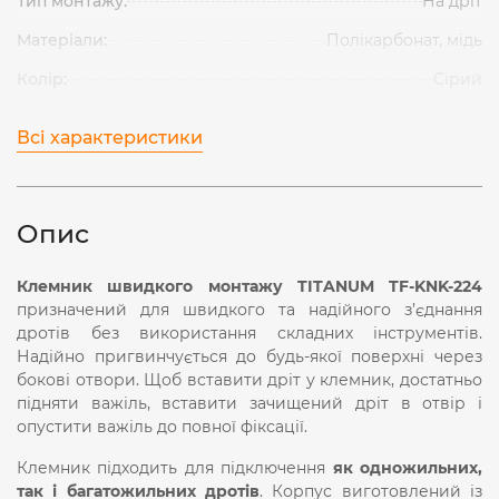
Тип монтажу:
На дріт
Матеріали:
Полікарбонат, мідь
Колір:
Сірий
Всі характеристики
Опис
Клемник швидкого монтажу TITANUM TF-KNK-224
призначений для швидкого та надійного з’єднання
дротів без використання складних інструментів.
Надійно пригвинчується до будь-якої поверхні через
бокові отвори. Щоб вставити дріт у клемник, достатньо
підняти важіль, вставити зачищений дріт в отвір і
опустити важіль до повної фіксації.
Клемник підходить для підключення
як одножильних,
так і багатожильних дротів
. Корпус виготовлений із