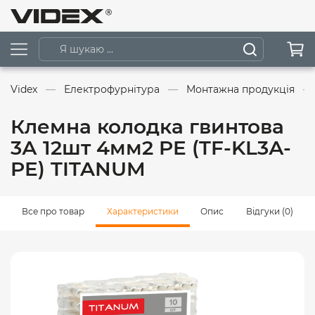
Videx
Електрофурнітура
Монтажна продукція
Клемна колодка гвинтова
3А 12шт 4мм2 PE (TF-KL3А-
PE) TITANUM
Все про товар
Характеристики
Опис
Відгуки (0)