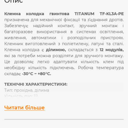
Опис
Клемна колодка гвинтова TITANUM TF-KL3А-PE
призначена для механічної фіксації та з’єднання дротів.
Забезпечує надійний контакт, зручний монтаж і
багаторазове використання в системах освітлення,
живлення, автоматики і розподільчих пристроях.
Клемник виготовлений з поліетилену, латуні та сталі.
Клемна колодка є
ділимою,
складається з
12 модулів,
які за потреби можна розділяти для зручного монтажу.
Це дозволяє легко адаптувати кількість клем під
необхідну кількість підключень. Робоча температура
складає
-30°С ~ +80°С.
ТЕХНІЧНІ ХАРАКТЕРИСТИКИ:
Тип: прохідна, ділима
Кількість пар: 12
Напруга: AC 250-380V
Читати більше
Частота: 50/60Hz
Сила струму: 3А
2
Товщина дроту: 0.08-4мм
Сила затягування: 0.4N (затягування з легким зусиллям,