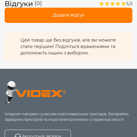
Відгуки
(0)
5,0
без надмірного тиску)
Гарантійний термін: 1 рік
Додати відгук
ЗАПОБІЖНІ ЗАХОДИ:
1. Для підключення багатожильних дротів
використовуйте наконечники (гільзи).
Цей товар ще без відгуків, але ви можете
2. Перед підключенням знеструмте лінію.
стати першим! Поділіться враженнями та
3. Не перевищуйте струм і напругу, вказані на упаковці.
допоможіть іншим з вибором.
4. Використовуйте дріт товщиною в межах зазначеного
діапазону.
5. Надмірне затягування гвинтів може призвести до
пошкодження контакту або дроту.
6. Уникайте потрапляння вологи, нагрівання чи
попадання сонячного проміння на виріб.
7. Не використовуйте пошкоджені клеми або
деформовані секції.
Інтернет-магазин сучасних освітлювальних приладів, батарейок,
зарядних пристроїв та іншої електротехніки з гарантією якості.
Зворотній зв’язок