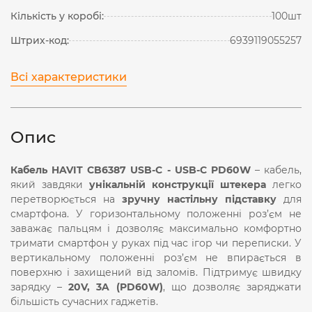
Кількість у коробі:
100шт
Штрих-код:
6939119055257
Всі характеристики
Опис
Кабель HAVIT CB6387 USB-C -
USB-C
PD60W
– кабель,
який завдяки
унікальній конструкції штекера
легко
перетворюється на
зручну настільну підставку
для
смартфона. У горизонтальному положенні роз’єм не
заважає пальцям і дозволяє максимально комфортно
тримати смартфон у руках під час ігор чи переписки. У
вертикальному положенні роз’єм не впирається в
поверхню і захищений від заломів. Підтримує швидку
зарядку –
20V, 3A (PD60W)
, що дозволяє заряджати
більшість сучасних гаджетів.