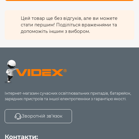
нейлонового плетіння
, що забезпечує стійкість до
згинів та надійність. Довжина кабелю становить
1.2
метри
. Гарантійний термін виробу –
1 рік
.
Цей товар ще без відгуків, але ви можете
стати першим! Поділіться враженнями та
Забудьте про звичні обмеження з кабелем CB6387 —
допоможіть іншим з вибором.
заряджайте швидко, використовуйте як підставку і не
турбуйтеся про заломи завдяки продуманій
конструкції!
Інтернет-магазин сучасних освітлювальних приладів, батарейок,
зарядних пристроїв та іншої електротехніки з гарантією якості.
Зворотній зв’язок
Контакти: