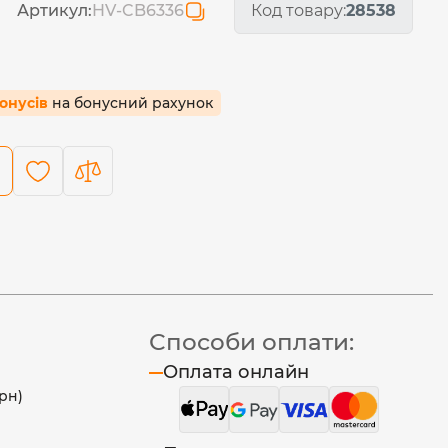
Артикул:
HV-CB6336
Код товару:
28538
бонусів
на бонусний рахунок
Способи оплати:
Оплата онлайн
рн)