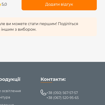
5,0
Додати відгук
 але ви можете стати першим! Поділіться
 іншим з вибором.
родукції
Контакти:
е освітлення
+38 (050) 567-57-57
нітура
+38 (067) 520-95-65