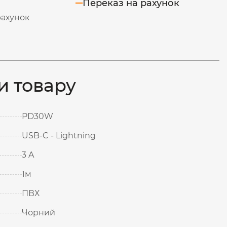
Переказ на рахунок
рахунок
и товару
PD30W
USB-C - Lightning
3 A
1м
ПВХ
Чорний