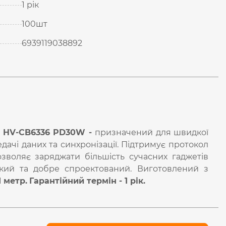
1 рік
100шт
6939119038892
IT HV-CB6336 PD30W -
призначений для швидкої
едачі даних та синхронізації. Підтримує протокол
озволяє заряджати більшість сучасних гаджетів
нучкий та добре спроектований. Виготовлений з
1 метр.
Гарантійний термін - 1 рік.