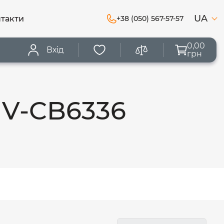
UA
такти
+38 (050) 567-57-57
0,00
Вхід
грн
HV-CB6336