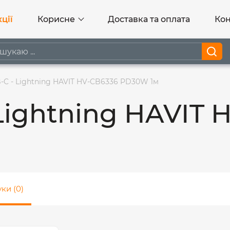
ції
Корисне
Доставка та оплата
Кон
-C - Lightning HAVIT HV-CB6336 PD30W 1м
Lightning HAVIT 
уки (0)