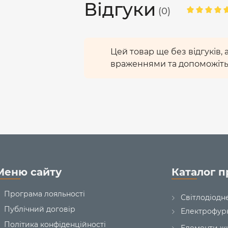
Відгуки
(0)
Цей товар ще без відгуків,
враженнями та допоможіть
Меню сайту
Каталог п
Програма лояльності
Світлодіодн
Публічний договір
Електрофур
Політика конфіденційності