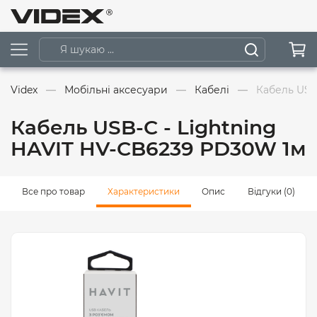
Videx
Мобільні аксесуари
Кабелі
Кабель USB
Кабель USB-C - Lightning
HAVIT HV-CB6239 PD30W 1м
Все про товар
Характеристики
Опис
Відгуки (0)