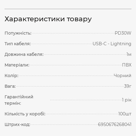
Характеристики товару
Потужність:
PD30W
Тип кабеля:
USB-C - Lightning
Довжина кабеля:
1м
Матеріали:
ПВХ
Колір:
Чорний
Вага:
39г
Гарантійний
1 рік
термін:
Кількість у коробі:
100шт
Штрих-код:
6950676268041