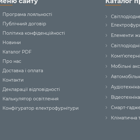
Меню сайту
Каталог п
Програма лояльності
Світлодіодн
Публічний договір
Електрофур
Політика конфіденційності
Елементи ж
Новини
Світлодіодні
Каталог PDF
Комп'ютерні
Про нас
Мобільні ак
Доставка і оплата
Автомобільн
Контакти
Аудіотехніка
Декларації відповідності
Відеотехніка
Калькулятор освітлення
Смарт-гадж
Конфігуратор електрофурнітури
Кліматична т