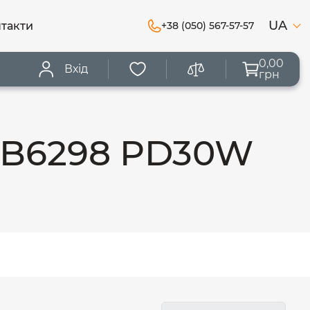
UA
такти
+38 (050) 567-57-57
0,00
Вхід
грн
 CB6298 PD30W