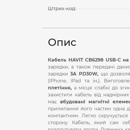
Штрих-код:
Опис
Кабель HAVIT CB6298 USB-C на 
зарядки, а також передачі дани
зарядки
3A PD30W,
що дозволяє
(IPhone, IPad та ін.). Виготовл
плетіння,
а місця слабкі до зги
захистити кабель від надмірни
має
вбудовані магнітні елеме
прилипання його частин одна до
компактним. Легко скручується 
сторону. Кабель, який сам се
розплутувати дроти. Довжина к