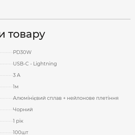
и товару
PD30W
USB-C - Lightning
3 A
1м
Алюмінієвий сплав + нейлонове плетіння
Чорний
1 рік
100шт