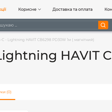
ції
Корисне
Доставка та оплата
Кон
-C - Lightning HAVIT CB6298 PD30W 1м ( магнітний)
 Lightning HAVIT
уки (0)