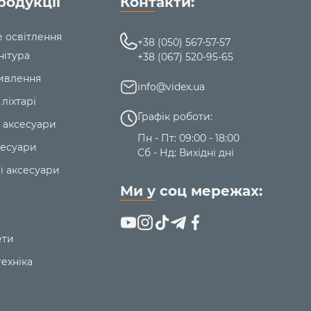
родукції
Контакти:
е освітлення
+38 (050) 567-57-57
нітура
+38 (067) 520-95-65
ивлення
info@videx.ua
 ліхтарі
Графік роботи:
 аксесуари
Пн - Пт: 09:00 - 18:00
сесуари
Сб - Нд: Вихідні дні
і аксесуари
Ми у соц мережах:
ети
ехніка