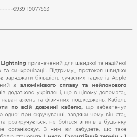
6939119077563
Lightning
призначений для швидкої та надійної
х та синхронізації. Підтримує протокол швидкої
 заряджати більшість сучасних гаджетів Apple
ений з
алюмінієвого сплаву та нейлонового
нів додатково укріплені, що в цілому допомагає
х навантажень та фізичних пошкоджень. Кабель
нти по всій довжині кабелю,
що забезпечує
 одної при скручуванні, завдяки чому він стає
та розкручується, не боїться згинів в будь-яку
бе організовує. З ним ви забудете, що таке
абелю становить
1 метр. Гарантійний термін - 1