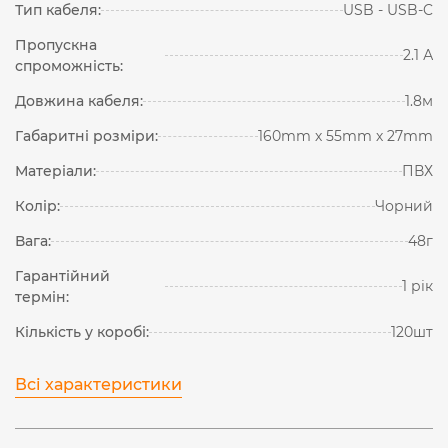
Тип кабеля:
USB - USB-C
Пропускна
2.1 А
спроможність:
Довжина кабеля:
1.8м
Габаритні розміри:
160mm х 55mm х 27mm
Матеріали:
ПВХ
Колір:
Чорний
Вага:
48г
Гарантійний
1 рік
термін:
Кількість у коробі:
120шт
Всі характеристики