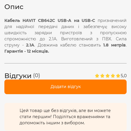
Опис
Кабель HAVIT CB642C USB-A на USB-C
призначений
для надійної передачі даних і забезпечує високу
швидкість зарядки пристроїв з пропускною
спроможністю до 2.1А. Виготовлений з ПВХ. Сила
струму -
2.1А
. Довжина кабелю становить
1.8 метрів
.
Гарантія - 12 місяців.
Відгуки
(0)
5,0
Додати відгук
Цей товар ще без відгуків, але ви можете
стати першим! Поділіться враженнями та
допоможіть іншим з вибором.