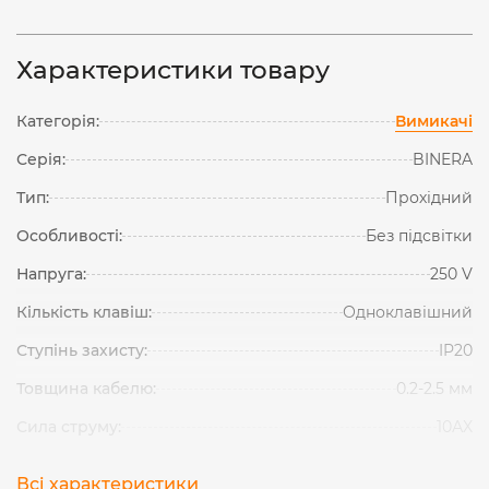
Характеристики товару
Категорія:
Вимикачі
Серія:
BINERA
Тип:
Прохідний
Особливості:
Без підсвітки
Напруга:
250 V
Кількість клавіш:
Одноклавішний
Ступінь захисту:
IP20
Товщина кабелю:
0.2-2.5 мм
Сила струму:
10АX
Всі характеристики