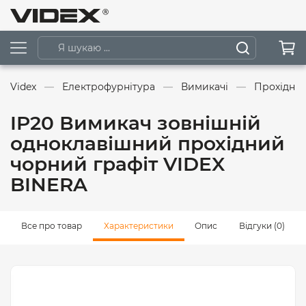
Videx
Електрофурнітура
Вимикачі
Прохідні 
IP20 Вимикач зовнішній
одноклавішний прохідний
чорний графіт VIDEX
BINERA
Все про товар
Характеристики
Опис
Відгуки (0)