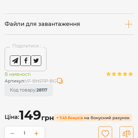
Файли для завантаження
Поділитися :
В наявності
Артикул:
VF-BNS11P-BG
Код товару:
28117
149
Ціна:
грн
на бонусний рахунок
+ 7.45 бонусів
−
+