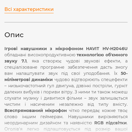
Всі характеристики
Опис
Ігрові навушники з мікрофоном HAVIT HV-H2046U
обладнані високопродуктивною
технологією об'ємного
звуку 7.1
, яка створює чудові звукові ефекти, а
спеціалізоване програмне забезпечення дасть змогу
вам налаштувати звук під свої уподобання. Їх
50-
міліметрові динаміки
чудово відтворюють спецефекти
– низькочастотний гул двигуна, дзвінкі постріли, гуркіт
далеких вибухів і пориви вітру. З ними ти також можеш
слухати музику і дивитися фільми – звук залишається
чистим і насиченим незалежно від типу вмісту.
Всеспрямований мікрофон
чітко передає кожне твоє
слово іншим геймерам. Навушники вирізняються
неординарним дизайном та наявністю
RGB підсвітки
.
Оголів'я легко підлаштовується під розмір вашої