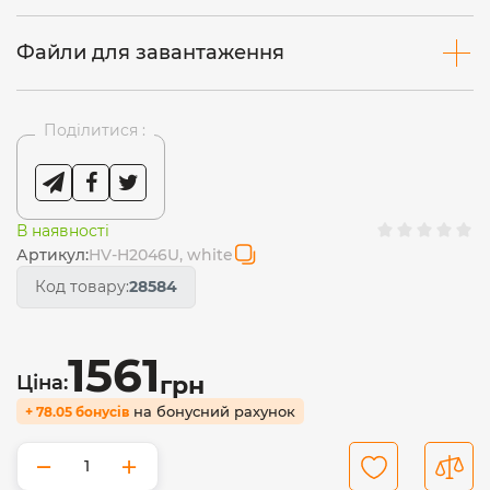
Файли для завантаження
Поділитися :
В наявності
Артикул:
HV-H2046U, white
Код товару:
28584
1561
Ціна:
грн
на бонусний рахунок
+ 78.05 бонусів
−
+