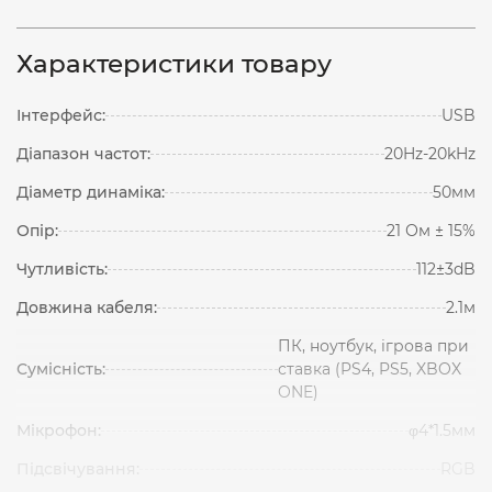
Характеристики товару
Інтерфейс:
USB
Діапазон частот:
20Hz-20kHz
Діаметр динаміка:
50мм
Опір:
21 Ом ± 15%
Чутливість:
112±3dB
Довжина кабеля:
2.1м
ПК, ноутбук, ігрова при
Сумісність:
ставка (PS4, PS5, XBOX
ONE)
Мікрофон:
φ4*1.5мм
Підсвічування:
RGB