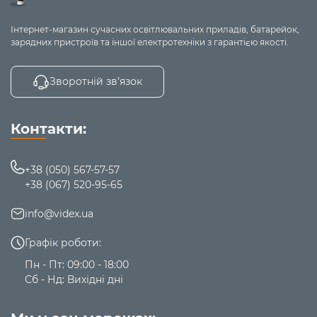
протягом тривалого часу може негативно вплинути на
слух та термін служби пристрою.
Інтернет-магазин сучасних освітлювальних приладів, батарейок,
3. Не піддавайте механічним пошкодженням і не
зарядних пристроїв та іншої електротехніки з гарантією якості.
розбирайте виріб.
Зворотній зв’язок
Гарантійний термін виробу
- 1 рік.
Контакти:
+38 (050) 567-57-57
+38 (067) 520-95-65
info@videx.ua
Графік роботи:
Пн - Пт: 09:00 - 18:00
Сб - Нд: Вихідні дні