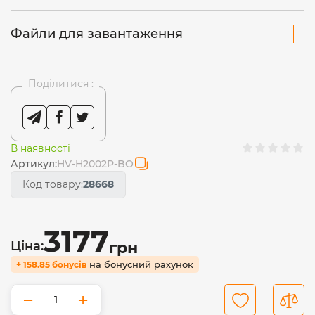
Файли для завантаження
Поділитися :
В наявності
Артикул:
HV-H2002P-BO
Код товару:
28668
3177
Ціна:
грн
на бонусний рахунок
+ 158.85 бонусів
−
+