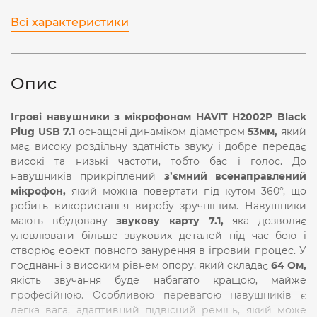
Всі характеристики
Опис
Ігрові навушники з мікрофоном HAVIT H2002P Black
Plug USB 7.1
оснащені динаміком діаметром
53мм,
який
має високу роздільну здатність звуку і добре передає
високі та низькі частоти, тобто бас і голос. До
навушників прикріплений
з’ємний всенаправлений
мікрофон,
який можна повертати під кутом 360°, що
робить використання виробу зручнішим. Навушники
мають вбудовану
звукову карту 7.1,
яка дозволяє
уловлювати більше звукових деталей під час бою і
створює ефект повного занурення в ігровий процес. У
поєднанні з високим рівнем опору, який складає
64 Ом,
якість звучання буде набагато кращою, майже
професійною. Особливою перевагою навушників є
легка вага, адаптивний підвісний ремінь, який може