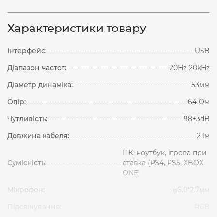
Характеристики товару
Інтерфейс:
USB
Діапазон частот:
20Hz-20kHz
Діаметр динаміка:
53мм
Опір:
64 Ом
Чутливість:
98±3dB
Довжина кабеля:
2.1м
ПК, ноутбук, ігрова при
Сумісність:
ставка (PS4, PS5, XBOX
ONE)
Мікрофон:
φ6.0*2.7мм
Підсвічування:
RGB