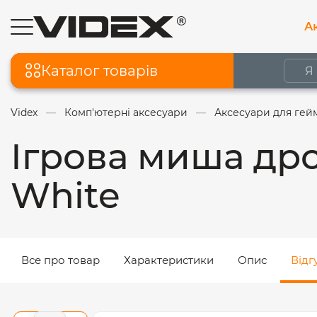
Ак
Каталог товарів
Videx
Комп'ютерні аксесуари
Аксесуари для гей
Ігрова миша др
White
Все про товар
Характеристики
Опис
Відг