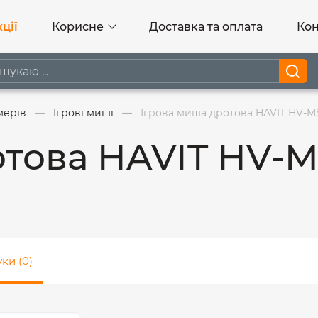
ції
Корисне
Доставка та оплата
Кон
мерів
Ігрові миші
Ігрова миша дротова HAVIT HV-M
отова HAVIT HV-
уки (0)