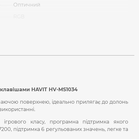
Оптичний
RGB
 клавішами HAVIT HV-MS1034
заючою поверхнею, ідеально прилягає до долонь
використанні.
 ігрового класу, програмна підтримка якого
200, підтримка 6 регульованих значень, легке та