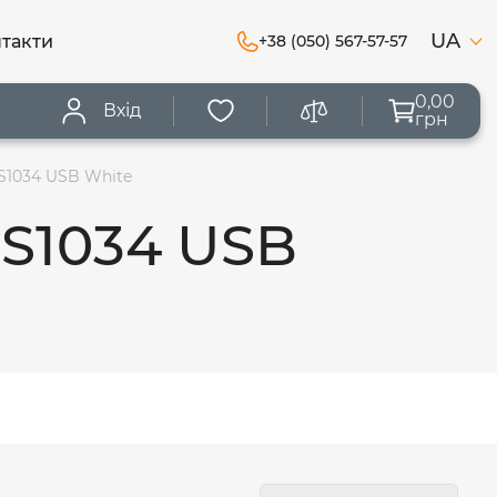
UA
такти
+38 (050) 567-57-57
0,00
Вхід
грн
S1034 USB White
MS1034 USB