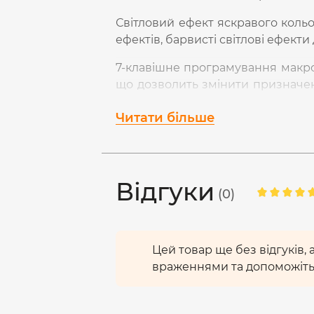
Світловий ефект яскравого кольо
ефектів, барвисті світлові ефекти
7-клавішне програмування макро
що дозволить змінити призначе
час гри, встановлюй різноманітн
Читати більше
грати у всілякі ігри.
Миша має 6 налаштувань розділ
DPI, які можна вільно змінюв
чутливість та реакція миші в грі.
Відгуки
(0)
Цей товар ще без відгуків,
враженнями та допоможіть