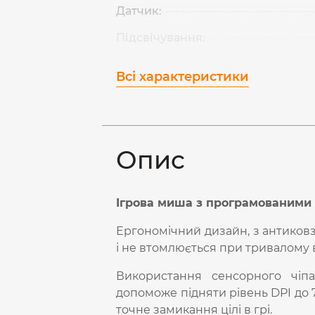
Датчик:
Підсвічування:
Всі характеристики
Опис
Ігрова миша з програмованими
Ергономічний дизайн, з антиков
і не втомлюється при тривалому 
Використання сенсорного чіпа
допоможе підняти рівень DPI до 7
точне замикання цілі в грі.