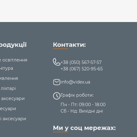
родукції
Контакти:
е освітлення
+38 (050) 567-57-57
нітура
+38 (067) 520-95-65
ивлення
info@videx.ua
 ліхтарі
Графік роботи:
 аксесуари
Пн - Пт: 09:00 - 18:00
сесуари
Сб - Нд: Вихідні дні
і аксесуари
Ми у соц мережах: