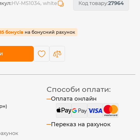
кул:
HV-MS1034, white
Код товару:
27964
85 бонусів
на бонусний рахунок
и
Способи оплати:
Оплата онлайн
рн)
Переказ на рахунок
рахунок