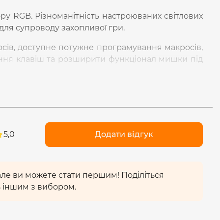
ру RGB. Різноманітність настроюваних світлових
 для супроводу захопливої гри.
сів, доступне потужне програмування макросів,
ння клавіш та розширити функціонал мишки під
і комбінації навичок, розблокування клавіш, щоб
ьної здатності 800-1600-2400-3200-4000-4800
ати під час гри, чим вищий DPI, тим швидша
5,0
Додати відгук
 але ви можете стати першим! Поділіться
 іншим з вибором.