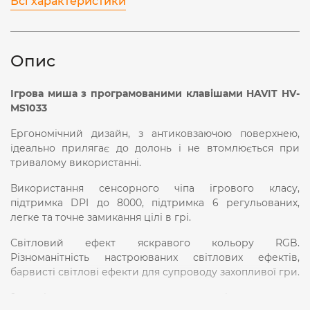
Всі характеристики
Опис
Ігрова миша з програмованими клавішами HAVIT HV-
MS1033
Ергономічний дизайн, з антиковзаючою поверхнею,
ідеально прилягає до долонь і не втомлюється при
тривалому використанні.
Використання сенсорного чіпа ігрового класу,
підтримка DPI до 8000, підтримка 6 регульованих,
легке та точне замикання цілі в грі.
Світловий ефект яскравого кольору RGB.
Різноманітність настроюваних світлових ефектів,
барвисті світлові ефекти для супроводу захопливої гри.
9-клавішне програмування макросів, потужне