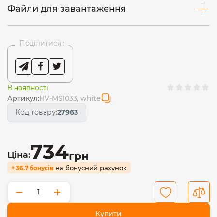
Файли для завантаження
Поділитися :
В наявності
Артикул:
HV-MS1033, white
Код товару:
27963
734
Ціна:
грн
на бонусний рахунок
+ 36.7 бонусів
−
+
Купити