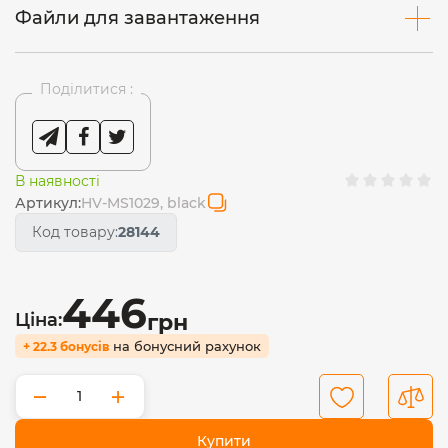
Файли для завантаження
Поділитися :
В наявності
Артикул:
HV-MS1029, black
Код товару:
28144
446
Ціна:
грн
на бонусний рахунок
+ 22.3 бонусів
−
+
Купити