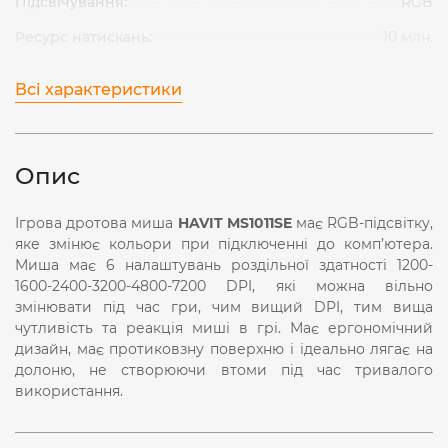
Підсвічування:
RGB
Ресурс натискань:
10 млн.
Всі характеристики
Опис
Ігрова дротова миша
HAVIT MS1011SE
має RGB-підсвітку,
яке змінює кольори при підключенні до комп’ютера.
Миша має 6 налаштувань роздільної здатності 1200-
1600-2400-3200-4800-7200 DPI, які можна вільно
змінювати під час гри, чим вищий DPI, тим вища
чутливість та реакція миші в грі. Має ергономічний
дизайн, має протиковзну поверхню і ідеально лягає на
долоню, не створюючи втоми під час тривалого
використання.