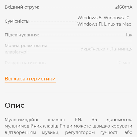
Вхідний струм:
≤160mA
Windows 8, Windows 10,
Сумісність:
Windows 11, Linux та Mac
Підсвічування:
Так
Мовна розмітка на
Українська + Латиниця
клавіатурі:
Ресурс натискань:
10 млн.
Всі характеристики
Опис
Мультимедійні клавіші FN. За допомогою
мультимедійних клавіш Fn ви можете швидко керувати
відтворенням музики, регулятором гучності або