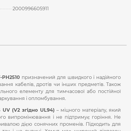
2000996605911
-PH2510
призначений для швидкого і надійного
вання кабелів, дротів чи інших предметів. Також
ильного елементу для тимчасової або постійної
 маркування і опломбування.
6 UV (V2 згідно UL94)
– міцного матеріалу, який
вого випромінювання і не підтримує горіння. Не
тривалою дією сонячних променів. Підходить для