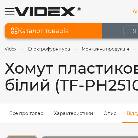
Ак
Каталог товарів
Videx
Електрофурнітура
Монтажна продукція
Хомут пластиков
білий (TF-PH25
Все про товар
Характеристики
Опис
Відг