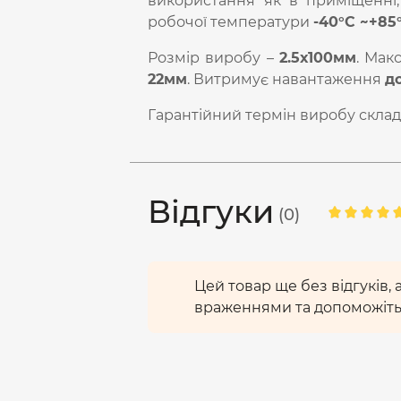
використання як в приміщенні,
робочої температури
-40°С ~+85
Розмір виробу –
2.5х100мм
. Мак
22мм
. Витримує навантаження
д
Гарантійний термін виробу скла
Відгуки
(0)
Цей товар ще без відгуків,
враженнями та допоможіть