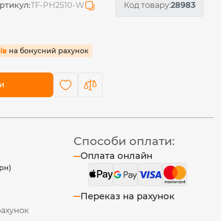
ртикул:
TF-PH2510-W
Код товару:
28983
сів
на бонусний рахунок
и
Способи оплати:
Оплата онлайн
рн)
Переказ на рахунок
рахунок