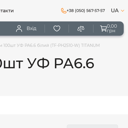
UA
такти
+38 (050) 567-57-57
0,00
Вхід
грн
м 100шт УФ PA6.6 білий (TF-PH2510-W) TITANUM
0шт УФ PA6.6