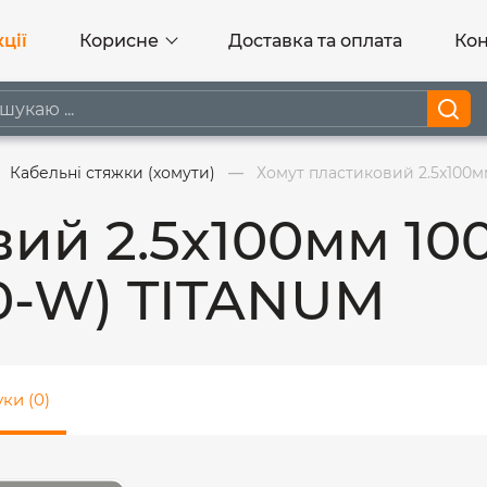
ції
Корисне
Доставка та оплата
Кон
Кабельні стяжки (хомути)
Хомут пластиковий 2.5x100м
ий 2.5x100мм 10
10-W) TITANUM
уки (0)