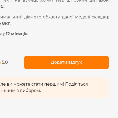
 так і на вулиці. Хомут має широкий діапазон
°С
.
симальний діаметр обхвату даної моделі складає
о 8кг
.
дає
12 місяців
.
5,0
Додати відгук
 але ви можете стати першим! Поділіться
 іншим з вибором.