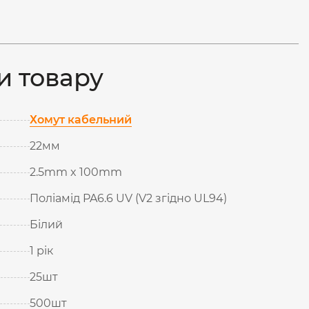
и товару
Хомут кабельний
22мм
2.5mm x 100mm
Поліамід PA6.6 UV (V2 згідно UL94)
Білий
1 рік
25шт
500шт