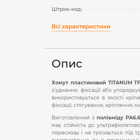
Штрих-код:
Всі характеристики
Опис
Хомут пластиковий TITANUM TF
з’єднання, фіксації або упорядку
використовується в якості кріп
фіксації, стягування, кріплення,
Виготовлений з
поліаміду PA6.
має стійкість до ультрафіолето
пересихає і не тріскається під 