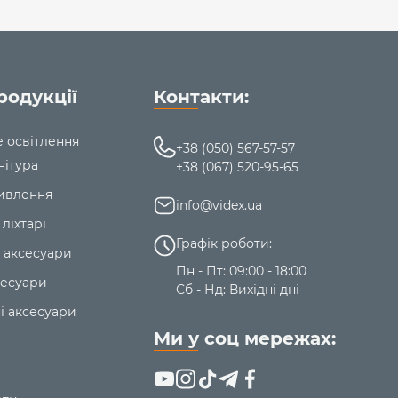
родукції
Контакти:
е освітлення
+38 (050) 567-57-57
нітура
+38 (067) 520-95-65
ивлення
info@videx.ua
 ліхтарі
Графік роботи:
 аксесуари
Пн - Пт: 09:00 - 18:00
сесуари
Сб - Нд: Вихідні дні
і аксесуари
Ми у соц мережах: