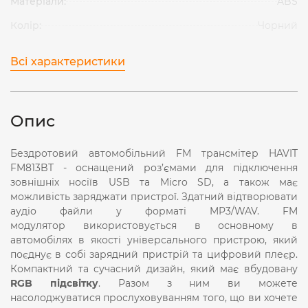
Матеріали:
ABS
Колір:
Чорний
Всі характеристики
Опис
Бездротовий автомобільний FM трансмітер HAVIT
FM813BT -
оснащений роз’ємами для підключення
зовнішніх носіїв USB та Micro SD, а також має
можливість заряджати пристрої. Здатний відтворювати
аудіо файли у форматі MP3/
WAV.
FM
модулятор використовується в основному в
автомобілях в якості універсального пристрою, який
поєднує в собі зарядний пристрій та цифровий плеєр.
Компактний та сучасний дизайн, який має вбудовану
RGB підсвітку
. Разом з ним ви можете
насолоджуватися прослуховуванням того, що ви хочете