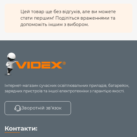
Функція пам’яті
Цей товар ще без відгуків, але ви можете
Коли живлення вимикається випадковим чином,
стати першим! Поділіться враженнями та
програвач запам’ятовує позицію треку у поточному
допоможіть іншим з вибором.
списку відтворення і продовжить відтворення з цього
місця.
Керування дзвінками
В режимі бездротового з’єднання автоматично
перемикається з відтворення аудіо в режим
Hands
-
Free
під час вхідного дзвінка.
Для того щоб прийняти
вхідний дзвінок, або завершити його, достатньо одного
натискання кнопки дзвінка. Подвійне натискання
кнопки дзвінка дозволяє зателефонувати на останній
Інтернет-магазин сучасних освітлювальних приладів, батарейок,
номер.
зарядних пристроїв та іншої електротехніки з гарантією якості.
Зворотній зв’язок
Контакти: