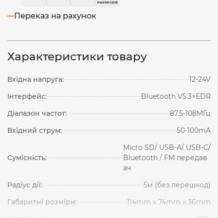
Переказ на рахунок
Характеристики товару
Вхідна напруга:
12-24V
Інтерфейс:
Bluetooth V5.3+EDR
Діапазон частот:
87.5-108МГц
Вхідний струм:
50-100mA
Micro SD/ USB-A/ USB-C/
Сумісність:
Bluetooth / FM передав
ач
Радіус дії:
5м (без перешкод)
Габаритні розміри:
114mm х 74mm х 36mm