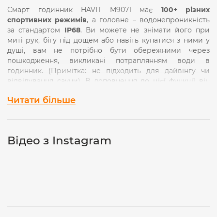
Смарт годинник HAVIT M9071 має
100+ різних
спортивних режимів
, а головне – водонепроникність
за стандартом
IP68
. Ви можете не знімати його при
миті рук, бігу під дощем або навіть купатися з ними у
душі, вам не потрібно бути обережними через
пошкодження, викликані потраплянням води в
годинник. (Примітка: не підходить для дайвінгу чи
відвідування сауни). В доповнення до цієї функції він
призначений для того, щоб ви могли відстежувати на
Читати більше
своєму годиннику таку інформацію, як відстеження сну,
відстеження частоти серцевих скорочень, рівень
кисню в крові та погодні умови. Перед тим, як почати
користуватись годинником, необхідно його зарядити.
Відео з Instagram
Даний смарт годинник має наступні функції:
-
Спортивні режими
– смарт годинник розпізнає та
підтримує більше 100 різних режимів активності.
Трекери активності можуть точно записувати ваші
спортивні дані за весь день, такі як пройдені кроки,
відстань, спалені калорії.