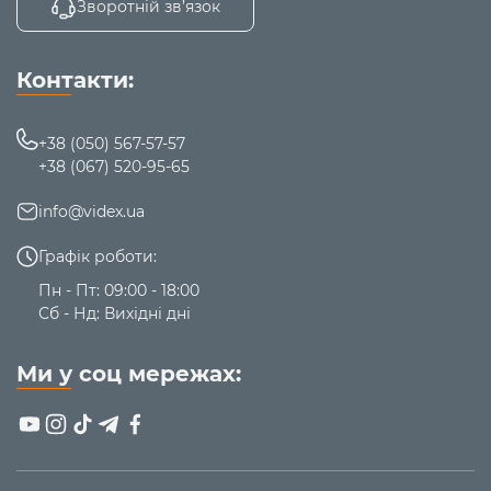
Зворотній зв’язок
Смарт годинник сумісний з операційними системами
iOS та Android, що дозволяє використовувати годинник
Контакти:
із більшістю сучасних пристроїв.
Додаток для підключення та налаштування годинника –
+38 (050) 567-57-57
FitCloudPro
. Гарантія –
12 місяців.
+38 (067) 520-95-65
info@videx.ua
Графік роботи:
Пн - Пт: 09:00 - 18:00
Сб - Нд: Вихідні дні
Ми у соц мережах: