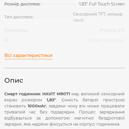
Розмір дисплею:
1.83″ Full Touch Screen
Сенсорний TFT, кольор
Тип дисплею:
овий
Сумісність:
Android, iOS
IP:
68 (2м під водою)
Всі характеристики
Опис
Cмарт годинник HAVIT M9071
має великий сенсорний
екран розміром
1,83"
. Ємність батареї пристрою
становить
1000мАг
, завдяки чому він може працювати
тривалий час без підзарядки. Процес заряджання
відбувається за допомогою магнітної бездротової
зарядки, яка надійно фіксується на корпусі годинника.