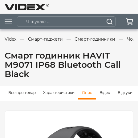
Videx
Смарт-гаджети
Смарт-годинники
Чоло
Cмарт годинник HAVIT
M9071 IP68 Bluetooth Call
Black
Все про товар
Характеристики
Опис
Відео
Відгуки (0