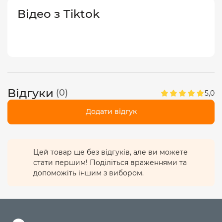
Вага: 115г ± 5г
Відео з Tiktok
Колір: Чорний
Гарантія: 12 місяців
Відгуки
(0)
5,0
Додати відгук
Цей товар ще без відгуків, але ви можете
стати першим! Поділіться враженнями та
допоможіть іншим з вибором.