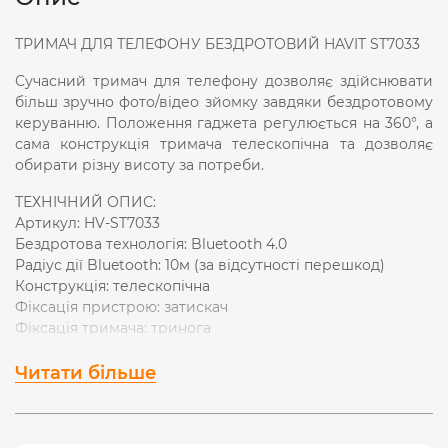
ТРИМАЧ ДЛЯ ТЕЛЕФОНУ БЕЗДРОТОВИЙ HAVIT ST7033
Сучасний тримач для телефону дозволяє здійснювати
більш зручно фото/відео зйомку завдяки бездротовому
керуванню. Положення гаджета регулюється на 360°, а
сама конструкція тримача телескопічна та дозволяє
обирати різну висоту за потреби.
ТЕХНІЧНИЙ ОПИС:
Артикул: HV-ST7033
Бездротова технологія: Bluetooth 4.0
Радіус дії Bluetooth: 10м (за відсутності перешкод)
Конструкція: телескопічна
Фіксація пристрою: затискач
Фіксація тримача: тринога
Мін. висота: 185мм
Макс. висота: 680мм
Читати більше
Особливості: обертання 360°
Габаритні розміри: 32х48х185мм
Матеріали: ABS + алюмінієвий сплав