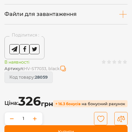
Файли для завантаження
Поділитися :
В наявності
Артикул:
HV-ST7033, black
Код товару:
28059
326
Ціна:
грн
на бонусний рахунок
+ 16.3 бонусів
−
+
Купити