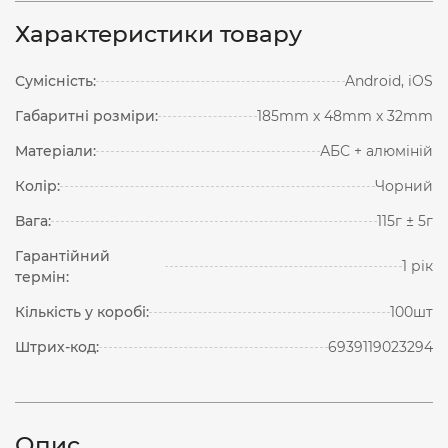
Характеристики товару
Сумісність:
Android, iOS
Габаритні розміри:
185mm х 48mm х 32mm
Матеріали:
АБС + алюміній
Колір:
Чорний
Вага:
115г ± 5г
Гарантійний
1 рік
термін:
Кількість у коробі:
100шт
Штрих-код:
6939119023294
Опис