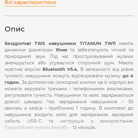
Всі характеристики
Опис
Бездротові TWS навушники TITANUM TW11
мають
динаміки діаметром
10мм
та забезпечують чіткий та
природний звук. Під час прослуховування музики
зменшується або усувається сторонній шум. Мають
новітню версію
Bluetooth V5.4.
В залежності від рівня
гучності навушники можуть відтворювати музику
до 4
годин.
За допомогою сенсорної кнопки на їх корпусі ви
можете керувати треками і телефонними викликами,
регулювати гучність. Навушники та кейс заряджаються
доволі швидко. Час заряджання навушників – 30
хвилин, а кейса – приблизно 1 годину. В комплект до
навушників входить кейс для заряджання, зарядний
кабель USB-C та інструкція з використання.
Гарантійний термін виробу –
12 місяців.