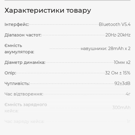
Характеристики товару
Інтерфейс:
Bluetooth V5.4
Діапазон частот:
20Hz-20kHz
Ємність
навушники: 28mAh х 2
акумулятора:
Діаметр динаміка:
10мм x2
Опір:
32 Ом ± 15%
Чутливість:
92±3dB
Час відтворення:
4г
Ємність зарядного
300mAh
кейса:
Час заряду кейса:
1г