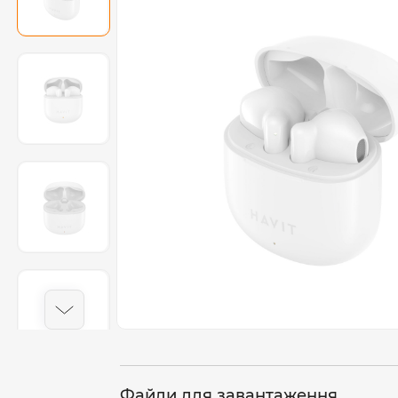
Файли для завантаження