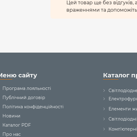
Цей товар ще без відгуків,
враженнями та допоможіть
Меню сайту
Каталог п
Програма лояльності
Світлодіодн
Публічний договір
Електрофур
Політика конфіденційності
Елементи ж
Новини
Світлодіодні
Каталог PDF
Комп'ютерні
Про нас