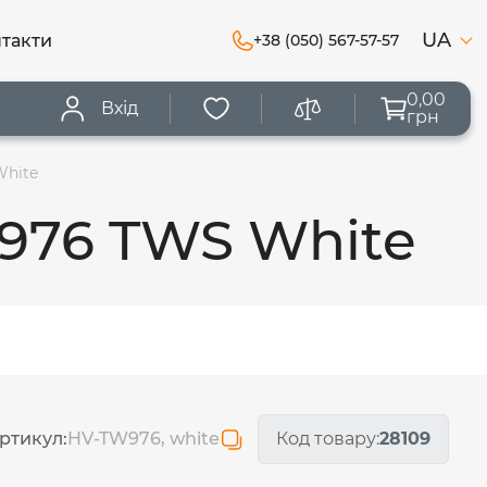
UA
такти
+38 (050) 567-57-57
0,00
Вхід
грн
White
976 TWS White
ртикул:
HV-TW976, white
Код товару:
28109