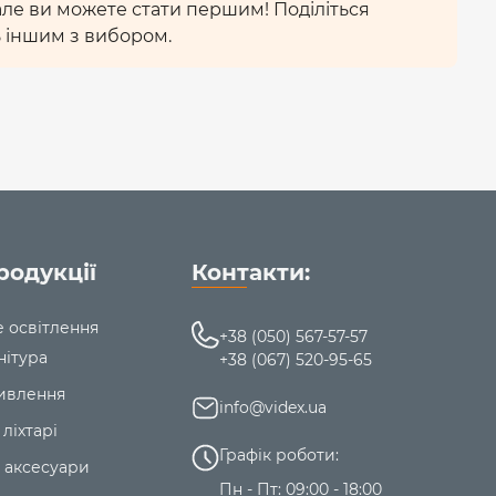
 але ви можете стати першим! Поділіться
 іншим з вибором.
родукції
Контакти:
е освітлення
+38 (050) 567-57-57
нітура
+38 (067) 520-95-65
ивлення
info@videx.ua
 ліхтарі
Графік роботи:
 аксесуари
Пн - Пт: 09:00 - 18:00