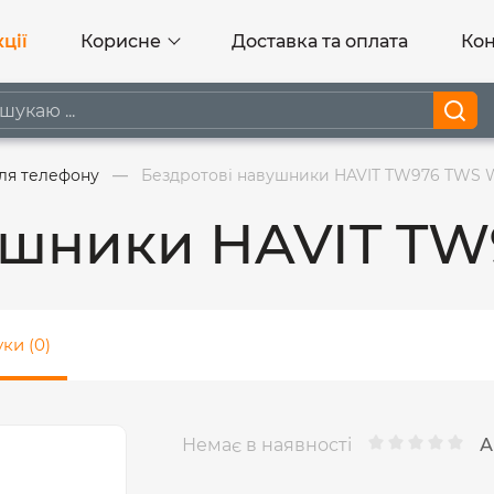
ції
Корисне
Доставка та оплата
Кон
ля телефону
Бездротові навушники HAVIT TW976 TWS 
ушники HAVIT TW
уки (0)
Немає в наявності
А