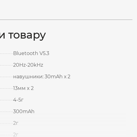
и товару
Bluetooth V5.3
20Hz-20kHz
навушники: 30mAh х 2
13мм x 2
4-5г
300mAh
2г
2г