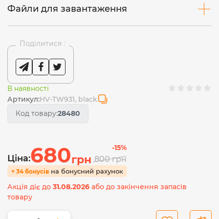
Файли для завантаження
Поділитися :
В наявності
Артикул:
HV-TW931, black
Код товару:
28480
680
-15%
Ціна:
грн
800
грн
на бонусний рахунок
+ 34 бонусів
Акція діє до
31.08.2026
або до закінчення запасів
товару