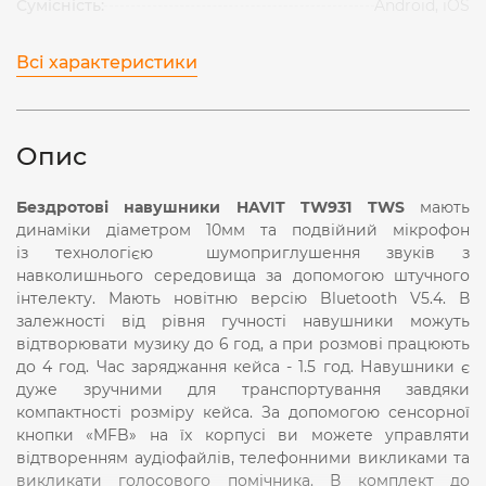
Сумісність:
Android, iOS
Всі характеристики
Опис
Бездротові навушники HAVIT TW931 TWS
мають
динаміки діаметром 10мм та подвійний мікрофон
із технологією шумоприглушення звуків з
навколишнього середовища за допомогою штучного
інтелекту. Мають новітню версію Bluetooth V5.4. В
залежності від рівня гучності навушники можуть
відтворювати музику до 6 год, а при розмові працюють
до 4 год. Час заряджання кейса - 1.5 год. Навушники є
дуже зручними для транспортування завдяки
компактності розміру кейса. За допомогою сенсорної
кнопки «MFB» на їх корпусі ви можете управляти
відтворенням аудіофайлів, телефонними викликами та
викликати голосового помічника. В комплект до