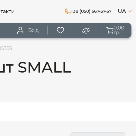
UA
такти
+38 (050) 567-57-57
0,00
Вхід
грн
ISTER
шт SMALL