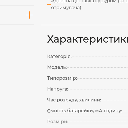
Адресна доставка кур'єром (за 
отримувача)
Характеристик
Категорія:
Модель:
Типорозмір:
Напруга:
Час розряду, хвилини:
Ємність батарейки, мА-годину:
Розміри: