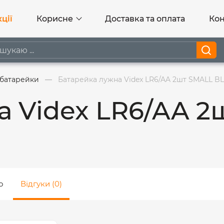
ції
Корисне
Доставка та оплата
Кон
 батарейки
Батарейка лужна Videx LR6/AA 2шт SMALL BL
а Videx LR6/AA 2
о
Відгуки (0)