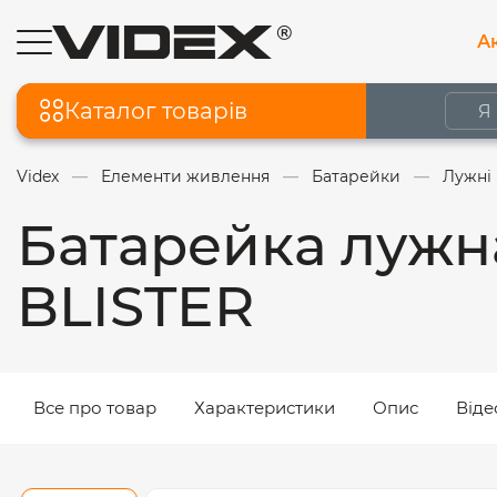
Ак
Каталог товарів
Videx
Елементи живлення
Батарейки
Лужні
Батарейка лужн
BLISTER
Все про товар
Характеристики
Опис
Віде