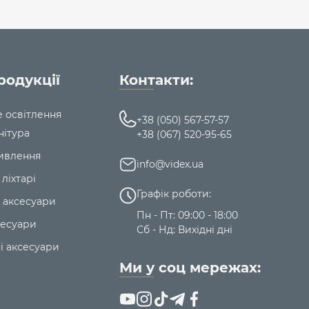
родукції
Контакти:
е освітлення
+38 (050) 567-57-57
нітура
+38 (067) 520-95-65
ивлення
info@videx.ua
 ліхтарі
Графік роботи:
 аксесуари
Пн - Пт: 09:00 - 18:00
сесуари
Сб - Нд: Вихідні дні
і аксесуари
Ми у соц мережах: