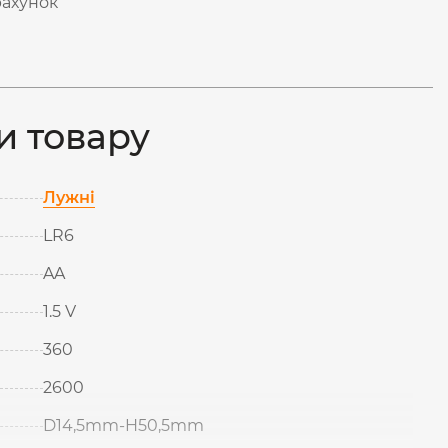
рахунок
и товару
Лужні
LR6
AA
1.5 V
360
2600
D14,5mm-H50,5mm