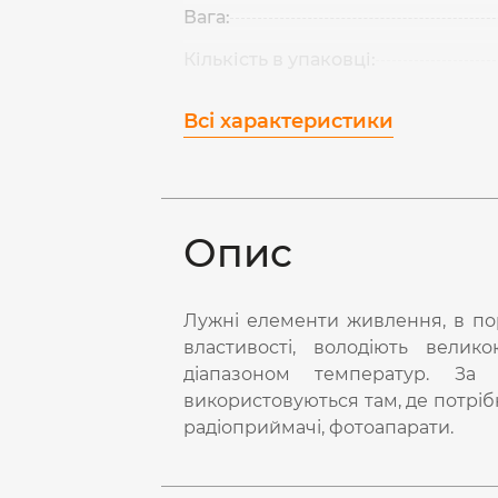
Вага:
Кількість в упаковці:
Всі характеристики
Опис
Лужні елементи живлення, в пор
властивості, володіють велик
діапазоном температур. За 
використовуються там, де потріб
радіоприймачі, фотоапарати.