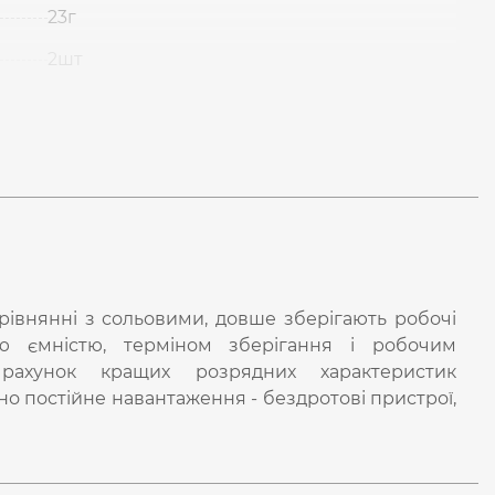
23г
2шт
івнянні з сольовими, довше зберігають робочі
ою ємністю, терміном зберігання і робочим
рахунок кращих розрядних характеристик
но постійне навантаження - бездротові пристрої,