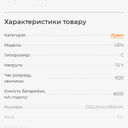
Характеристики товару
Категорія:
Лужні
Модель:
LR14
Типорозмір:
С
Напруга:
1.5 V
Час розряду,
1020
хвилини:
Ємність батарейки,
8000
мА-годину:
Розміри:
D26,2mm-H50mm
Вага:
65г
Кількість в