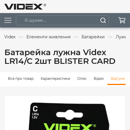
Videx
Елементи живлення
Батарейки
Лужні
Батарейка лужна Videx
LR14/C 2шт BLISTER CARD
Все про товар
Характеристики
Опис
Відео
Відгуки (0