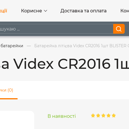
ції
Корисне
Доставка та оплата
Кон
і батарейки
Батарейка літієва Videx CR2016 1шт BLISTER
ва Videx CR2016 
уки (0)
В наявності