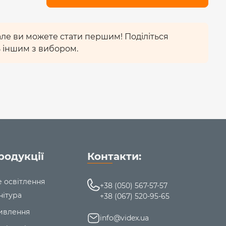
 але ви можете стати першим! Поділіться
 іншим з вибором.
родукції
Контакти:
е освітлення
+38 (050) 567-57-57
нітура
+38 (067) 520-95-65
ивлення
info@videx.ua