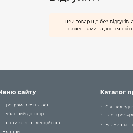
Цей товар ще без відгуків,
враженнями та допоможіть
Меню сайту
Каталог п
Програма лояльності
Світлодіодн
Публічний договір
Електрофур
Політика конфіденційності
Елементи ж
Новини