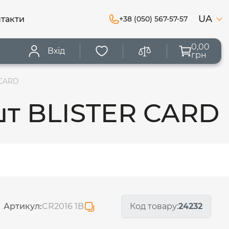
UA
такти
+38 (050) 567-57-57
0,00
Вхід
грн
 CARD
1шт BLISTER CARD
Артикул:
CR2016 1B
Код товару:
24232