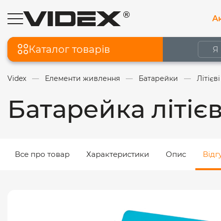
Ак
Каталог товарів
Videx
Елементи живлення
Батарейки
Літієв
Батарейка літіє
Все про товар
Характеристики
Опис
Відг