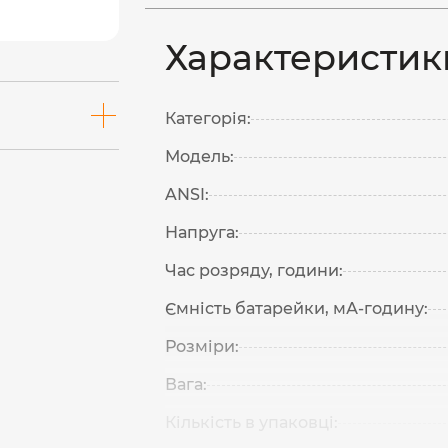
Характеристик
Категорія:
Модель:
ANSI:
Напруга:
Час розряду, години:
Ємність батарейки, мА-годину:
Розміри:
Вага:
Кількість в упаковці: