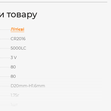
и товару
Літієві
CR2016
5000LC
3 V
80
80
D20mm-H1.6mm
1.75г
1шт