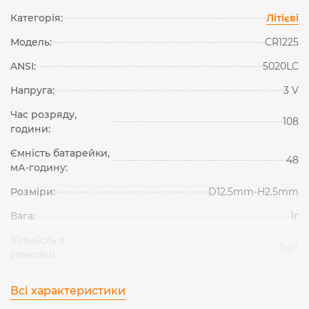
Категорія:
Літієві
Модель:
CR1225
ANSI:
5020LC
Напруга:
3 V
Час розряду,
108
години:
Ємність батарейки,
48
мА-годину:
Розміри:
D12.5mm-H2.5mm
Вага:
1г
Кількість в
5шт
упаковці:
Всі характеристики