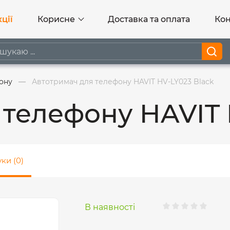
ції
Корисне
Доставка та оплата
Кон
ону
Автотримач для телефону HAVIT HV-LY023 Black
 телефону HAVIT 
уки (0)
В наявності