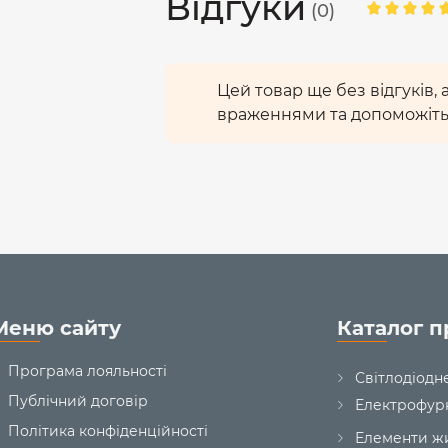
Відгуки
(0)
Цей товар ще без відгуків,
враженнями та допоможіть
Меню сайту
Каталог п
Програма лояльності
Світлодіодн
Публічний договір
Електрофур
Політика конфіденційності
Елементи ж