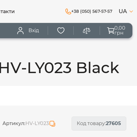
UA
такти
+38 (050) 567-57-57
0,00
Вхід
грн
HV-LY023 Black
Артикул:
HV-LY023
Код товару:
27605