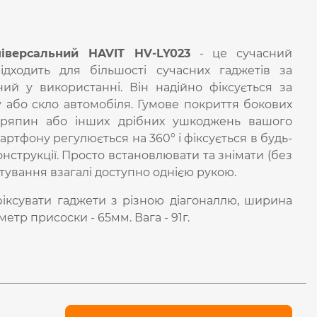
іверсальний HAVIT HV-LY023
- це сучасний
ідходить для більшості сучасних гаджетів за
ий у використанні. Він надійно фіксується за
або скло автомобіля. Гумове покриття бокових
дряпин або інших дрібних ушкоджень вашого
тфону регулюється на 360° і фіксується в будь-
онструкції. Просто встановлювати та знімати (без
стування взагалі доступно однією рукою.
іксувати гаджети з різною діагоналлю, ширина
етр присоски - 65мм. Вага - 91г.