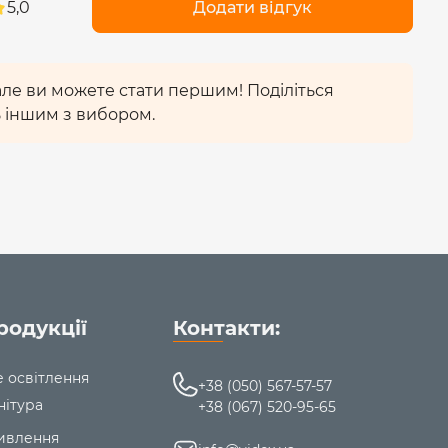
5,0
Додати відгук
 але ви можете стати першим! Поділіться
 іншим з вибором.
родукції
Контакти:
е освітлення
+38 (050) 567-57-57
нітура
+38 (067) 520-95-65
ивлення