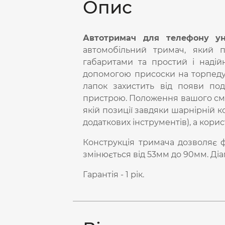
Опис
Автотримач для телефону ун
автомобільний тримач, який п
габаритами та простий і надійн
допомогою присоски на торпеду 
лапок захистить від появи по
пристрою. Положення вашого смар
якій позиції завдяки шарнірній к
додаткових інструментів), а кори
Конструкція тримача дозволяє ф
змінюється від 53мм до 90мм. Діам
Гарантія - 1 рік.