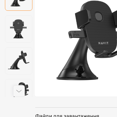
Файли для завантаження