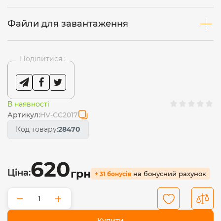
Файли для завантаження
Поділитися :
В наявності
Артикул:
HV-CC2017
Код товару:
28470
620
Ціна:
грн
на бонусний рахунок
+ 31 бонусів
−
+
Купити