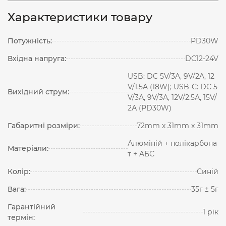
Характеристики товару
Потужність:
PD30W
Вхідна напруга:
DC12-24V
USB: DC 5V/3A, 9V/2A, 12
V/1.5A (18W); USB-C: DC 5
Вихідний струм:
V/3А, 9V/3А, 12V/2.5А, 15V/
2А (PD30W)
Габаритні розміри:
72mm х 31mm х 31mm
Алюміній + полікарбона
Матеріали:
т + AБС
Колір:
Синій
Вага:
35г ± 5г
Гарантійний
1 рік
термін: