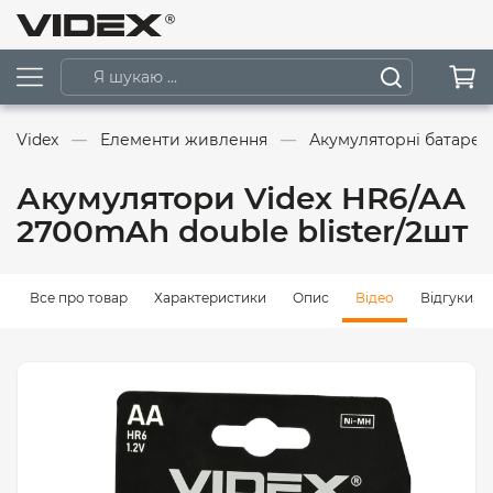
Videx
Елементи живлення
Акумуляторні батаре
Акумулятори Videx HR6/AA
2700mAh double blister/2шт
Все про товар
Характеристики
Опис
Відео
Відгуки (0