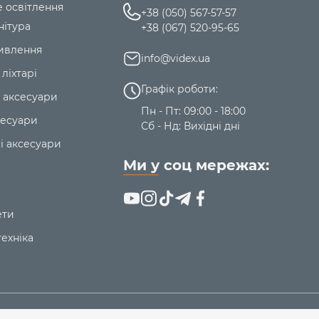
е освітлення
+38 (050) 567-57-57
нітура
+38 (067) 520-95-65
ивлення
info@videx.ua
 ліхтарі
Графік роботи:
 аксесуари
Пн - Пт: 09:00 - 18:00
сесуари
Сб - Нд: Вихідні дні
і аксесуари
Ми у соц мережах:
ети
ехніка