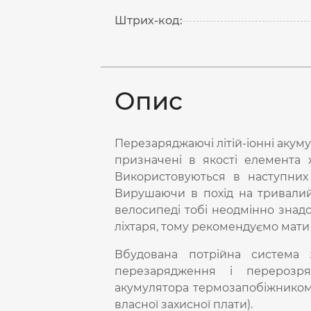
Штрих-код:
Опис
Перезаряджаючі літій-іонні аку
призначені в якості елемента 
Використовуються в наступних
Вирушаючи в похід на тривали
велосипеді тобі неодмінно знад
ліхтаря, тому рекомендуємо мати
Вбудована потрійна система з
перезарядження і перерозря
акумулятора термозапобіжником і
власної захисної плати).