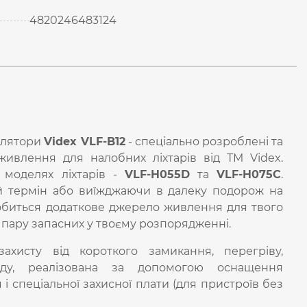
4820246483124
мулятори
Videx VLF-B12
- спеціально розроблені та
живлення для налобних ліхтарів від ТМ Videx.
 моделях ліхтарів -
VLF-H055D
та
VLF-H075C
.
й термін або виїжджаючи в далеку подорож на
обиться додаткове джерело живлення для твого
 пару запасних у твоєму розпорядженні.
ахисту від короткого замикання, перегріву,
ду, реалізована за допомогою оснащення
 спеціальної захисної плати (для пристроїв без