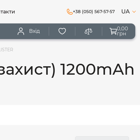
UA
такти
+38 (050) 567-57-57
0,00
Вхід
грн
LISTER
(захист) 1200mAh