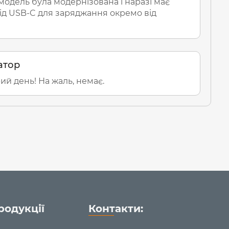
модель була модернізована і наразі має
ід USB-C для заряджання окремо від
атор
й день! На жаль, немає.
родукції
Контакти: