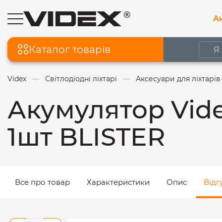
Ак
Каталог товарів
Videx
Світлодіодні ліхтарі
Аксесуари для ліхтарів
Акумулятор Vide
1шт BLISTER
Все про товар
Характеристики
Опис
Відгу