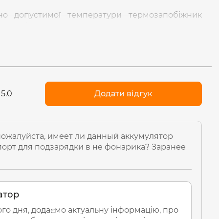
но допустимої температури термозапобіжник
 запобігаючи подальший перегрів акумулятора.
юга навантаження при досягненні мінімального
напруги акумулятора, роблячи таким чином,
 перерозряд.
в зручному та надійно захищеному від вологи
оделях на корпусі присутній роз’єм USB-C,
що
5.0
Додати відгук
лятор не в ліхтарику, використовуючи сумісний
C на корпусі акумулятора присутні індикатори
 для зручності нанесено підказки полярності
ожалуйста, имеет ли данный аккумулятор
истання, що зекономить час при його заміні.
орт для подзарядки в не фонарика? Заранее
атор
ого дня, додаємо актуальну інформацію, про