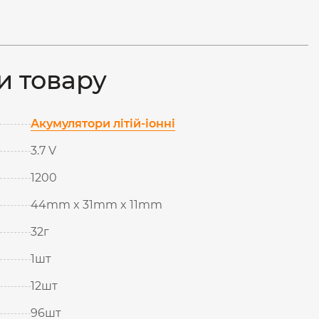
и товару
Акумулятори літій-іонні
3.7 V
1200
44mm x 31mm x 11mm
32г
1шт
12шт
96шт