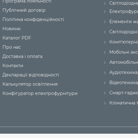
Програма лояльності
Світлодіодн
Публічний договір
Електрофур
Політика конфіденційності
Елементи ж
Новини
Світлодіодні
Каталог PDF
Комп'ютерні
Про нас
Мобільні ак
Доставка і оплата
Автомобільн
Контакти
Аудіотехніка
Декларації відповідності
Відеотехніка
Калькулятор освітлення
Смарт-гадж
Конфігуратор електрофурнітури
Кліматична т