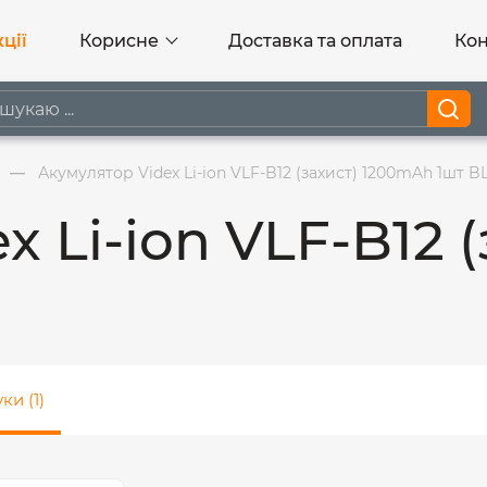
ції
Корисне
Доставка та оплата
Кон
Акумулятор Videx Li-ion VLF-B12 (захист) 1200mAh 1шт B
x Li-ion VLF-B12 
ки (1)