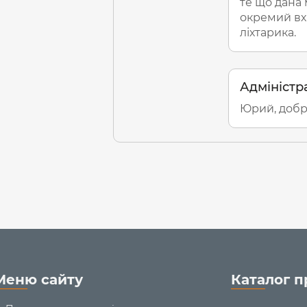
те що дана 
окремий вх
ліхтарика.
Адміністр
Юрий, добри
Меню сайту
Каталог п