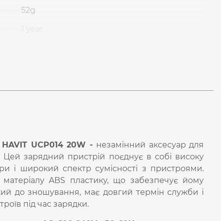
52g
1 year
 HAVIT UCP014 20W -
незамінний аксесуар для
 Цей зарядний пристрій поєднує в собі високу
іри і широкий спектр сумісності з пристроями.
 матеріалу ABS пластику, що забезпечує йому
ійкий до зношування, має довгий термін служби і
роїв під час зарядки.