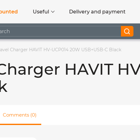
ounted
Useful
Delivery and payment
Travel Charger HAVIT HV-UCP014 20W USB+USB-C Black
l Charger HAVIT 
k
Comments (0)