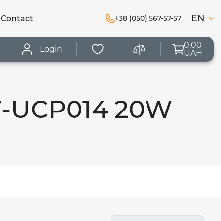
EN
Сontact
+38 (050) 567-57-57
0,00
Login
UAH
HV-UCP014 20W