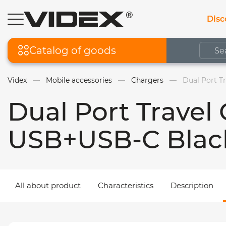
Disc
Catalog of goods
Videx
Mobile accessories
Chargers
Dual Port 
Dual Port Trave
USB+USB-C Blac
All about product
Characteristics
Description