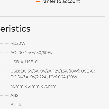
Tranfer to account
eristics
PD20W
AC 100-240V 50/60Hz
USB-A, USB-C
USB: DC 5V/3A, 9V/2A, 12V/1.5A (18W); USB-C:
DC 5V/3А, 9V/2.22А, 12V/1.66А (20W)
45mm x 31mm x 75mm
ABS
Black