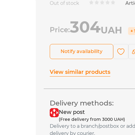
Out of stock
Arti
304
UAH
Price:
+ 
Notify availability
View similar products
Delivery methods:
New post
(Free delivery from 3000 UAH)
Delivery to a branch/postbox or ad
delivery by courier.