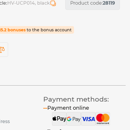
cle:
HV-UCP014, black
Product code:
28119
15.2 bonuses
to the bonus account
Payment methods:
Payment online
dress