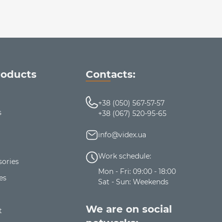
roducts
Contacts:
+38 (050) 567-57-57
s
+38 (067) 520-95-65
info@videx.ua
Work schedule:
ories
Mon - Fri: 09:00 - 18:00
es
Sat - Sun: Weekends
We are on social
t