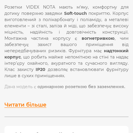
Розетки VIDEX NOTA мають м’яку, комфортну для
дотику поверхню завдяки
Soft-touch
покриттю. Корпус
виготовлений з полікарбонату і поліаміду, а металеві
елементи – зі сталі, заліза й міді, що забезпечує високу
міцність, надійність і довговічність конструкції.
Монтажна частина корпусу є
вогнетривкою
, чим
забезпечує захист вашого приміщення від
непередбачуваних ризиків. Фурнітура має
надтонкий
корпус
, що робить майже непомітною на стіні та надає
інтер’єру охайного, акуратного та сучасного вигляду.
Клас захисту
IP20
дозволяє встановлювати фурнітуру
лише в сухих приміщеннях.
Дана модель є
одинарною розеткою без заземлення.
Білий матовий колір корпусу охайно виглядатиме в
інтер’єрі та візуально розширюватиме простір.
Читати більше
Фурнітура такого кольору легко впишеться в будь-який
інтер’єр — від класичного до мінімалізму, зберігаючи
відчуття легкості та порядку.