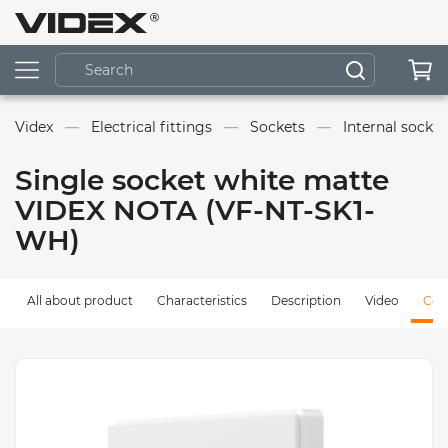
Videx
Electrical fittings
Sockets
Internal socket
Single socket white matte
VIDEX NOTA (VF-NT-SK1-
WH)
All about product
Characteristics
Description
Video
Com