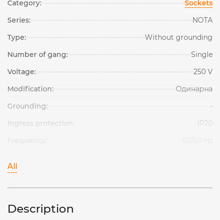
Category:
Sockets
Series:
NOTA
Type:
Without grounding
Number of gang:
Single
Voltage:
250 V
Modification:
Одинарна
Grounding:
-
Ingress protection:
IP20
Frequency:
50/60 Hz
All
Description