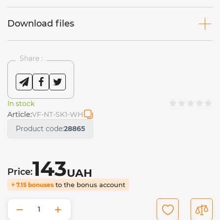
Download files
Share :
In stock
Article:
VF-NT-SK1-WH
Product code:
28865
143
Price:
UAH
to the bonus account
+ 7.15 bonuses
−
+