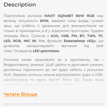
Description
Портативна колонка
HAVIT SQ146BT
60W RGB
має
велику потужність
60W,
завдяки чому видає гучний
звук, що робить її ідеальною для використання не
тільки в приміщенні, а й у відкритих просторах. Чудово
передає баси. Сумісна з
AUX, USB, FM, BT, TWS, TF,
LED, RGB, MIC IN.
Має функцію
Еквалайзер «EQ»,
що
дозволяє налаштовувати звучання під свій
смак. Оснащена
LED-дисплеєм.
Колонка може працювати як в дротовому, так і
бездротовому режимі. Щоб увійти в дротовий режим,
достатньо підключити до неї аудіо кабель з роз’ємом
AUX. Завдяки колонці можна відтворювати аудіо з USB-
накопичувача та карти пам'яті Micro SD. Також вона
може працювати в режимі радіо (FM).
Суттєвою перевагою даної моделі є можливість
Читати більше
підключення до неї
2 мікрофонів,
що дозволяє
використовувати її для виступів і живого виконання.