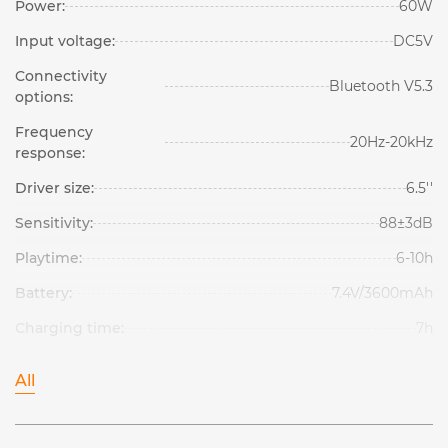
Power:
60W
Input voltage:
DC5V
Connectivity
Bluetooth V5.3
options:
Frequency
20Hz-20kHz
response:
Driver size:
6.5''
Sensitivity:
88±3dB
Playtime:
6-10h
Battery:
7.4V/3600mAh
Charging time:
7h
All