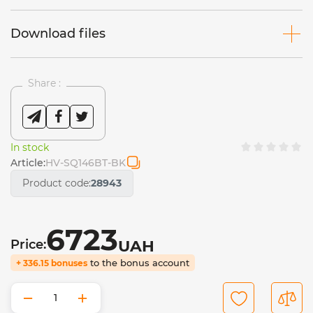
Download files
Share :
In stock
Article:
HV-SQ146BT-BK
Product code:
28943
6723
Price:
UAH
to the bonus account
+ 336.15 bonuses
−
+