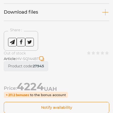
Download files
Share :
Out of stock
Article:
HV-SQ144BT
Product code:
27945
4224
Price:
UAH
to the bonus account
+ 211.2 bonuses
Notify availability