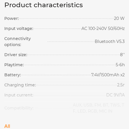
Product characteristics
Power:
20 W
Input voltage:
AC 100-240V 50/60Hz
Connectivity
Bluetooth V5.3
options:
Driver size:
8''
Playtime:
5-6h
Battery:
7.4V/1500mAh x2
Charging time:
2.5г
Input current:
DC 9V/1А
AUX, USB, FM, BT, TWS, T
Compatibility:
F, LED, RGB, MIC IN
All