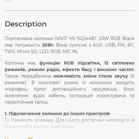
Description
Портативна колонка HAVIT HV-SQ144BT 20W RGB Black
має потужність
20Вт.
Вона сумісна з AUX, USB, FM, BT,
TWS, Micro SD, LED, RGB, MIC IN.
Колонка має
функцію RGB підсвітки, 12 світлових
режимів, режим радіо, ефекти басу і високих частот.
Також передбачена
можливість зміни стиля звуку
(5
режимів). В комплект разом із колонкою входить
мікрофон, пульт дистанційного керування, блок
живлення, аудіо кабель, інструкція користувача та
гарантійний талон.
1. Підключення колонки до інших пристроїв
1.1. Увімкніть колонку. Для цього достатньо натиснути й
утримувати кнопку живлення.
1.2. Ввімкніть Bluetooth на гаджеті, який хочете