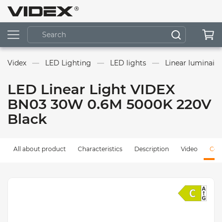
Videx
LED Lighting
LED lights
Linear luminaire
LED Linear Light VIDEX
BN03 30W 0.6М 5000K 220V
Black
All about product
Characteristics
Description
Video
Com