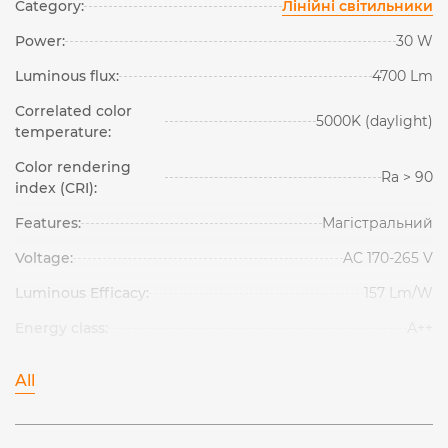
Category:
Лінійні світильники
Power:
30 W
Luminous flux:
4700 Lm
Correlated color
5000K (daylight)
temperature:
Color rendering
Ra > 90
index (CRI):
Features:
Магістральний
Voltage:
AC 170-265 V
Luminous Efficacy:
157 Lm/W
Energy class:
А++
All