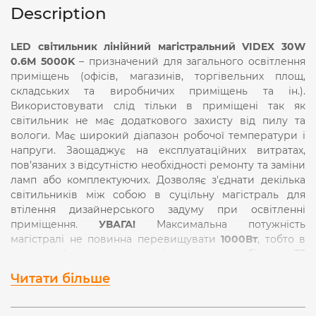
Description
LED світильник лінійний магістральний VIDEX 30W
0.6М 5000K
– призначений для загального освітлення
приміщень (офісів, магазинів, торгівельних площ,
складських та виробничих приміщень та ін.).
Використовувати слід тільки в приміщені так як
світильник не має додаткового захисту від пилу та
вологи. Має широкий діапазон робочої температури і
напруги. Заощаджує на експлуатаційних витратах,
пов’язаних з відсутністю необхідності ремонту та заміни
ламп або комплектуючих. Дозволяє з'єднати декілька
світильників між собою в суцільну магістраль для
втілення дизайнерського задуму при освітленні
приміщення.
УВАГА!
Максимальна потужність
магістралі не повинна перевищувати
1000Вт
, тобто в
одну магістраль можна підключати не більше 33
світильників.
Читати більше
Світильник не містить ртуті. Корпус виготовлено із
високоякісного полікарбонату та алюмінію, що робить