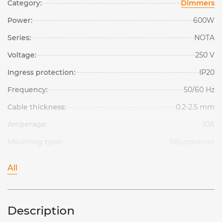
Category:
Dimmers
Power:
600W
Series:
NOTA
Voltage:
250 V
Ingress protection:
IP20
Frequency:
50/60 Hz
Cable thickness:
0.2-2.5 mm
Amperage:
10А
Mounting type:
Вбудований
All
Description