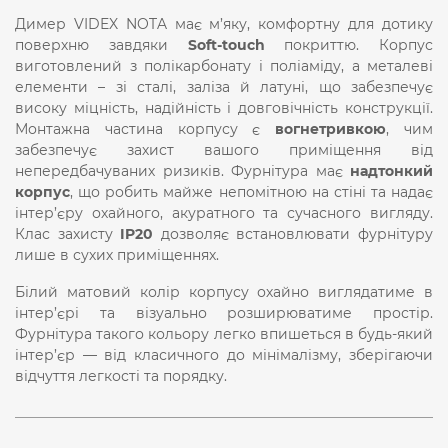
Димер VIDEX NOTA має м’яку, комфортну для дотику
поверхню завдяки
Soft-touch
покриттю. Корпус
виготовлений з полікарбонату і поліаміду, а металеві
елементи – зі сталі, заліза й латуні, що забезпечує
високу міцність, надійність і довговічність конструкції.
Монтажна частина корпусу є
вогнетривкою
, чим
забезпечує захист вашого приміщення від
непередбачуваних ризиків. Фурнітура має
надтонкий
корпус
, що робить майже непомітною на стіні та надає
інтер’єру охайного, акуратного та сучасного вигляду.
Клас захисту
IP20
дозволяє встановлювати фурнітуру
лише в сухих приміщеннях.
Білий матовий колір корпусу охайно виглядатиме в
інтер’єрі та візуально розширюватиме простір.
Фурнітура такого кольору легко впишеться в будь-який
інтер’єр — від класичного до мінімалізму, зберігаючи
відчуття легкості та порядку.