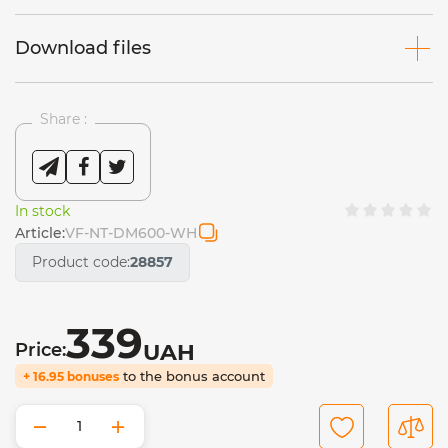
Download files
Share :
In stock
Article:
VF-NT-DM600-WH
Product code:
28857
339
Price:
UAH
to the bonus account
+ 16.95 bonuses
−
+