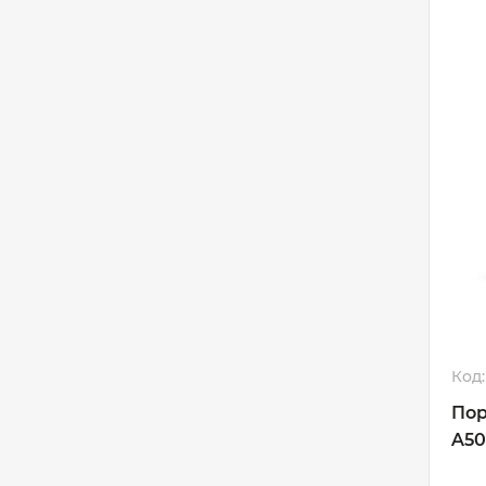
Код:
Пор
A50