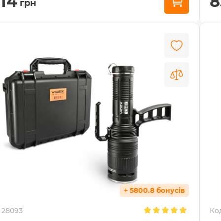
514
8
грн
+ 5800.8 бонусів
28093
Ко