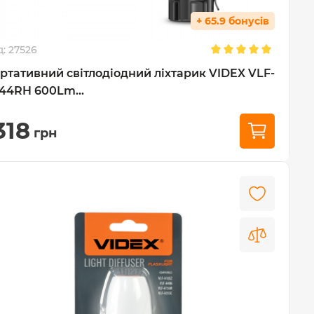
+ 65.9 бонусів
д:
27526
ртативний світлодіодний ліхтарик VIDEX VLF-
44RH 600Lm...
318
грн