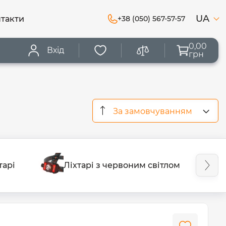
UA
такти
+38 (050) 567-57-57
0,00
Вхід
грн
За замовчуванням
тарі
Ліхтарі з червоним світлом