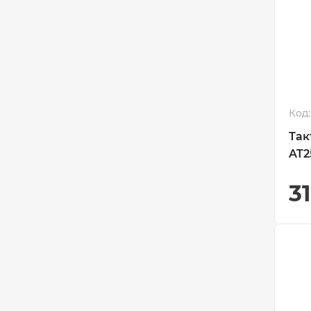
Код:
Так
AT2
3