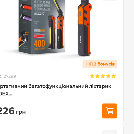
+ 61.3 бонусів
д:
27299
ртативний багатофункціональний ліхтарик
DEX...
226
грн