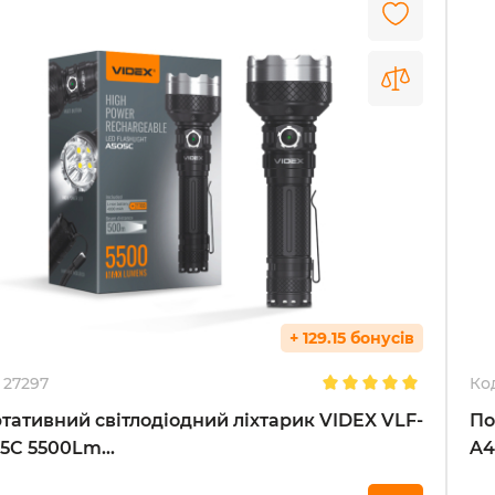
+ 129.15 бонусів
27297
Ко
тативний світлодіодний ліхтарик VIDEX VLF-
По
5C 5500Lm...
A4