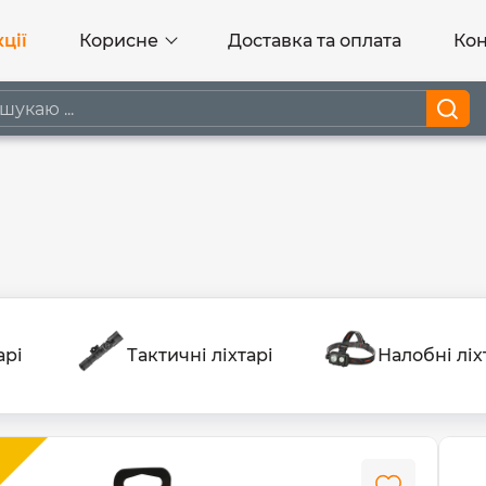
ції
Корисне
Доставка та оплата
Кон
арі
Тактичні ліхтарі
Налобні ліх