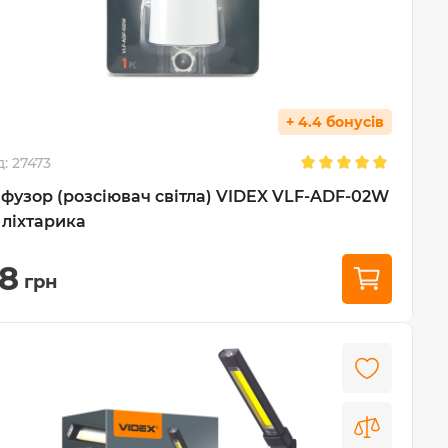
+ 4.4 бонусів
д:
27473
фузор (розсіювач світла) VIDEX VLF-ADF-02W
 ліхтарика
8
грн