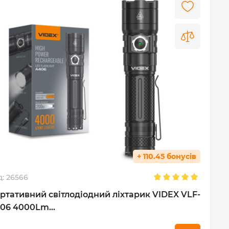
+ 110.45 бонусів
д:
26566
ртативний світлодіодний ліхтарик VIDEX VLF-
06 4000Lm...