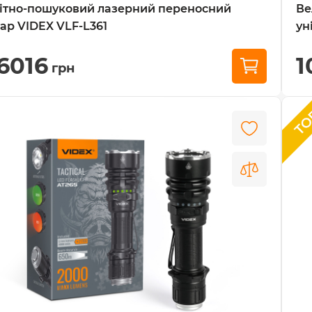
ітно-пошуковий лазерний переносний
Ве
тар VIDEX VLF-L361
ун
16016
1
грн