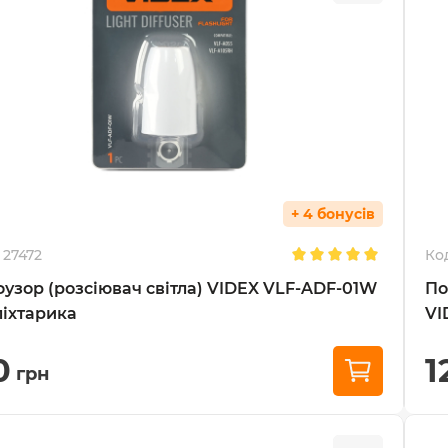
+ 4 бонусів
27472
Ко
узор (розсіювач світла) VIDEX VLF-ADF-01W
По
ліхтарика
VI
0
1
грн