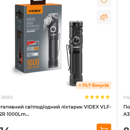
+ 75.7 бонусів
28362
Ко
тативний світлодіодний ліхтарик VIDEX VLF-
По
2R 1000Lm...
A3