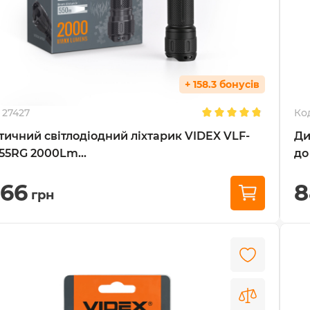
+ 158.3 бонусів
27427
Ко
тичний світлодіодний ліхтарик VIDEX VLF-
Ди
55RG 2000Lm...
до
166
8
грн