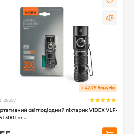
+ 42.75 бонусів
д:
28357
ртативний світлодіодний ліхтарик VIDEX VLF-
51 300Lm...