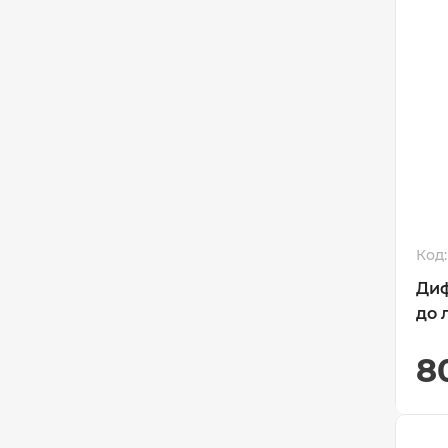
Код:
Диф
до 
8