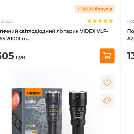
+ 165.25 бонусів
27527
Ко
тичний світлодіодний ліхтарик VIDEX VLF-
По
65 2000Lm...
A2
305
1
грн