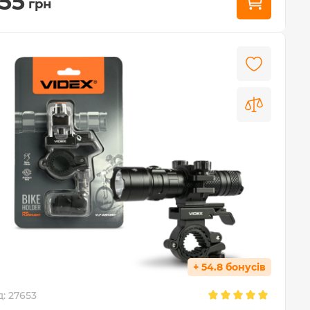
55
грн
+ 54.8 бонусів
д:
27653