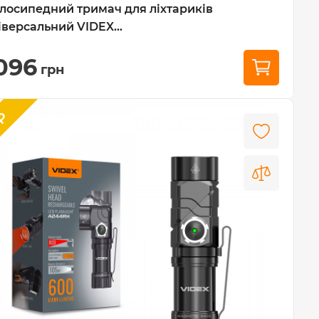
лосипедний тримач для ліхтариків
іверсальний VIDEX...
096
грн