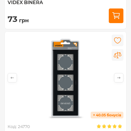
VIDEX BINERA
73
грн
+ 40.05 бонусів
Код:
24770