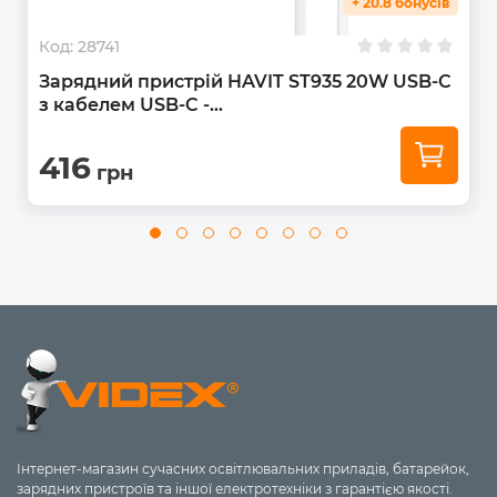
+ 20.8 бонусів
Код:
28741
Зарядний пристрій HAVIT ST935 20W USB-C
з кабелем USB-C -...
416
грн
Інтернет-магазин сучасних освітлювальних приладів, батарейок,
зарядних пристроїв та іншої електротехніки з гарантією якості.