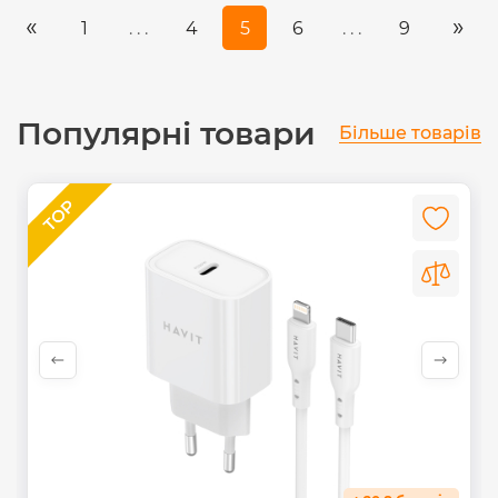
«
»
1
. . .
4
5
6
. . .
9
Популярні товари
Більше товарів