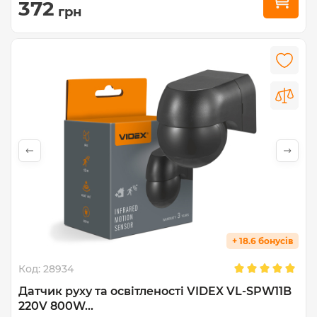
372
грн
+ 18.6 бонусів
Код:
28934
Датчик руху та освітленості VIDEX VL-SPW11B
220V 800W...