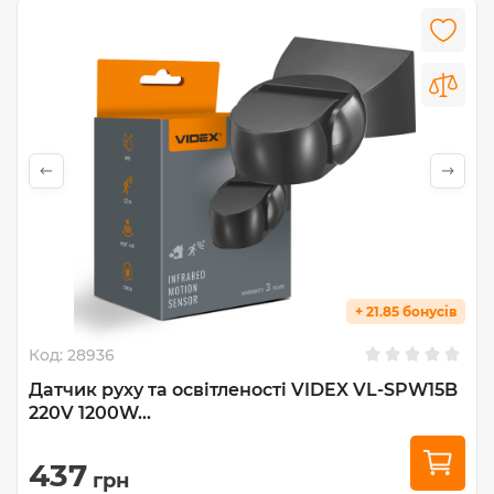
+ 21.85 бонусів
Код:
28936
Датчик руху та освітленості VIDEX VL-SPW15B
220V 1200W...
437
грн