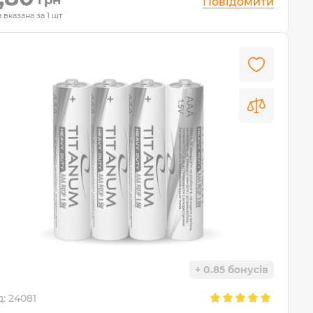
Повідомити
 вказана за 1 шт
+ 0.85 бонусів
д:
24081