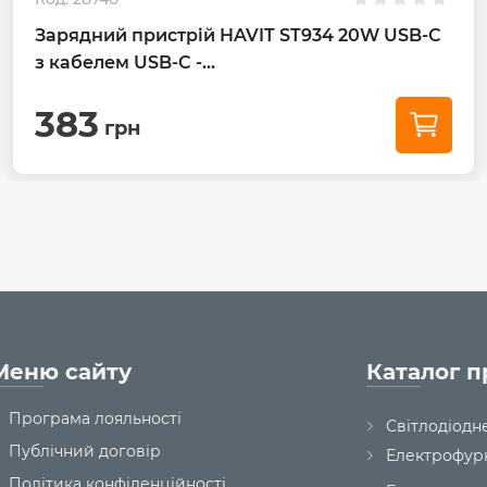
Зарядний пристрій HAVIT ST934 20W USB-C
з кабелем USB-C -...
383
грн
Меню сайту
Каталог п
Програма лояльності
Світлодіодн
Публічний договір
Електрофур
Політика конфіденційності