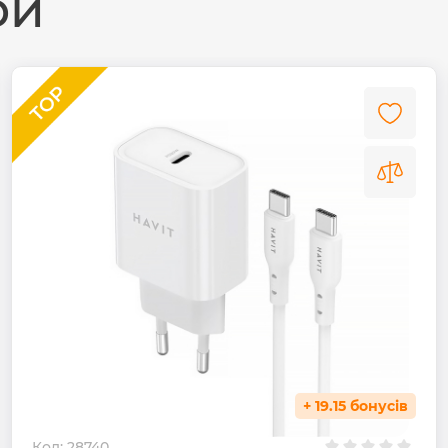
ри
+ 19.15 бонусів
Код:
28740