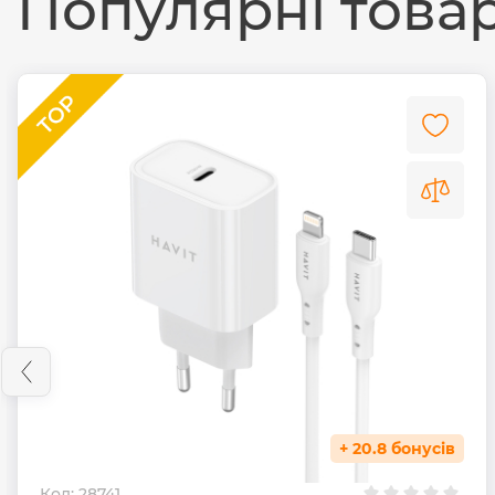
Популярні това
+ 20.8 бонусів
Код:
28741