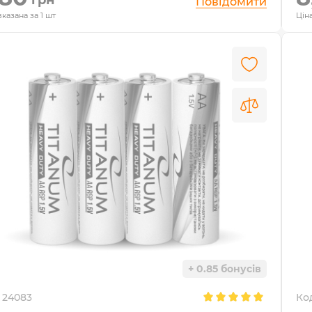
Повідомити
вказана за 1 шт
Ціна
+ 0.85 бонусів
24083
Ко