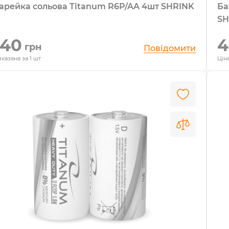
арейка сольова Titanum R6P/AA 4шт SHRINK
Ба
SH
,40
4
грн
Повідомити
вказана за 1 шт
Ціна