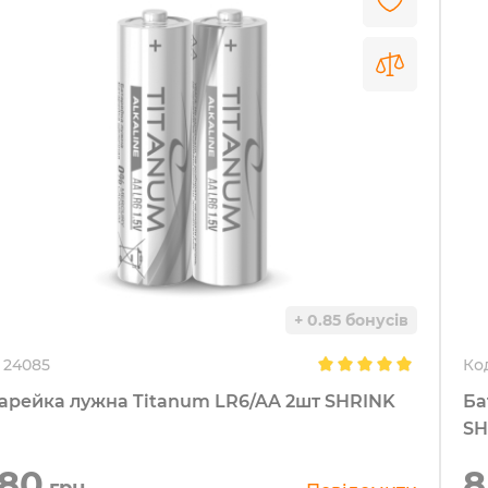
+ 0.85 бонусів
24085
Ко
арейка лужна Titanum LR6/AA 2шт SHRINK
Ба
SH
,80
8
грн