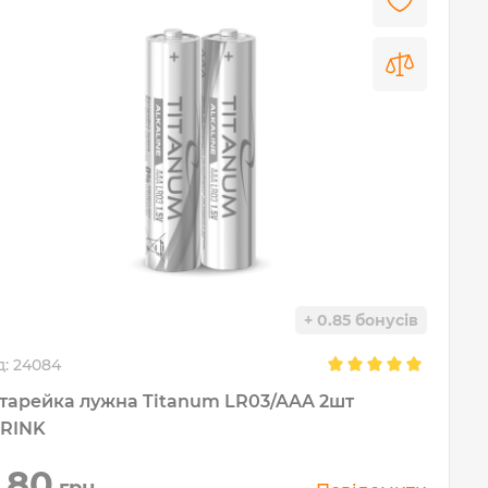
+ 0.85 бонусів
д:
24084
тарейка лужна Titanum LR03/AAA 2шт
RINK
,80
грн