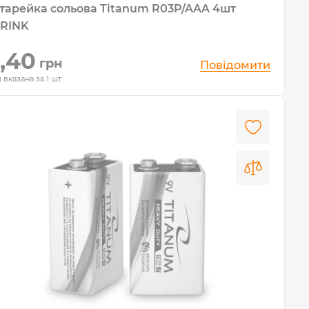
тарейка сольова Titanum R03P/AAA 4шт
RINK
,40
грн
Повідомити
 вказана за 1 шт