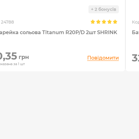
+ 2 бонусів
24788
Ко
Батарейка сольова Titanum R20P/D 2шт SHRINK
0,35
3
грн
Повідомити
вказана за 1 шт