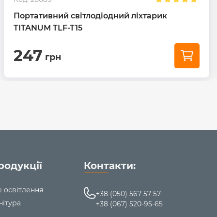
Портативний світлодіодний ліхтарик
TITANUM TLF-T15
247
грн
родукції
Контакти:
е освітлення
+38 (050) 567-57-57
нітура
+38 (067) 520-95-65