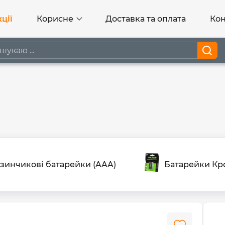
ції
Корисне
Доставка та оплата
Кон
зинчикові батарейки (AAA)
Батарейки Кр