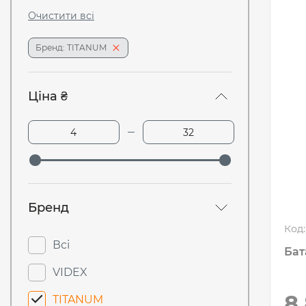
Очистити всі
Бренд: TITANUM
Ціна ₴
Бренд
Код:
Всі
Бат
VIDEX
8
TITANUM